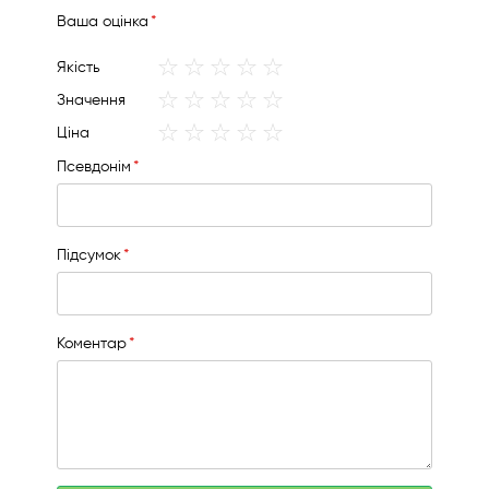
Вашa оцінка
1
2
3
4
5
Якість
star
stars
stars
stars
stars
1
2
3
4
5
Значення
star
stars
stars
stars
stars
1
2
3
4
5
Ціна
star
stars
stars
stars
stars
Псевдонім
Підсумок
Коментар