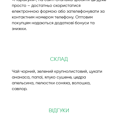
«Маракуйя», на сайті Granulka зробити це дуже
просто – достатньо скористатися
електронною формою або зателефонувати за
контактним номером телефону. Оптовим
покупцям надаються додаткові бонуси та
знижки.
СКЛАД
Чай чорний, зелений крупнолистовий, цукати
ананаса, папаї, ялуко сушене, цедра
апельсина, пелюстки соняха, волошка,
савлор.
ВІДГУКИ