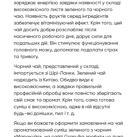
заряджає енергією завдяки наявності у складі
високоякісного листя зеленого та чорного
чаю. Наявність фруктів серед інгредієнтів
забезпечує вітамінізуючий ефект. Крім того, цей
чай досить добре розслабляє після
насиченого робочого дня, дарує сили для
подальших дій. Він стимулює функціонування
головного мозку, допомагає подолати страх
та тривогу.
Чорний чай, представлений у складі,
імпортується зі Шрі-Ланки. Зелений чай
надходить із Китаю. Обидва види є
високоякісними, а завдяки правильній
професійній обробці вони повністю зберігають
свій смак та аромат. Крім того, сама готова
суміш є високоякісною, адже в ній відсутні
будь-які домішки, пил і т. д.
Якщо ви бажаєте оформити замовлення на чай
ароматизований суміш зеленого з чорним