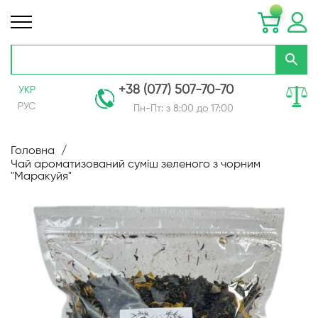
+38 (077) 507-70-70
УКР
РУС
Пн-Пт: з 8:00 до 17:00
Skip
to
Головна
Content
Чай ароматизований суміш зеленого з чорним
"Маракуйя"
Перейти
до
кінця
галереї
зображень