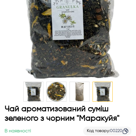
Перейти
Чай ароматизований суміш
до
зеленого з чорним "Маракуйя"
початку
галереї
В наявності
Код товару
00220
зображень