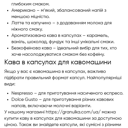
глибоким смаком.
Американо – м’який, збалансований напій з
меншою міцністю.
Латте та капучино – з додаванням молока для
ніжного смаку.
Ароматизована кава в капсулах – карамель,
ваніль, шоколад, фундук та інші унікальні смаки.
Безкофеїнова кава – ідеальний вибір для тих, хто
хоче насолоджуватися смаком без кофеїну.
Кава в капсулах для кавомашини
Якщо у вас є кавомашина в капсулах, важливо
підібрати правильний формат капсул. Найпопулярніші
види:
Nespresso
– для приготування насиченого еспресо.
Dolce Gusto
– для приготування різних кавових
напоїв, включаючи молочні варіанти.
У нашому магазині
https://granulka.com/ua/
можна
купити каву в капсулах для кавомашини за доступною
ціною. Також ви знайдете капсули, які сумісні з різними