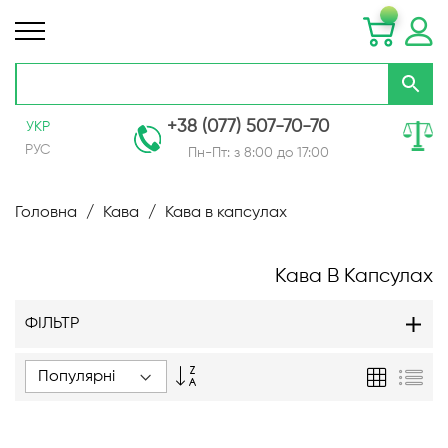
+38 (077) 507-70-70
УКР
РУС
Пн-Пт: з 8:00 до 17:00
Skip
to
Головна
Кава
Кава в капсулах
Content
Кава В Капсулах
ФІЛЬТР
Сортувати
Таблиця
Спи
у
порядку
зменшення