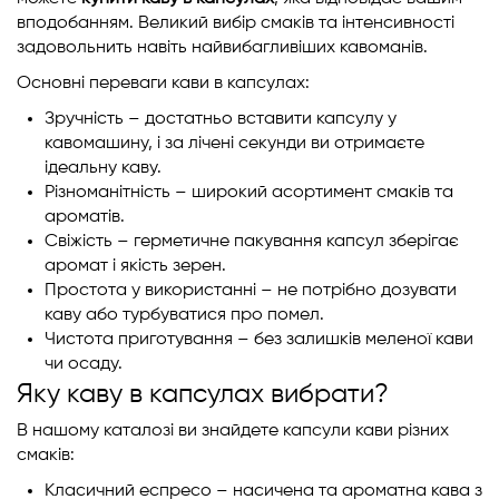
вподобанням. Великий вибір смаків та інтенсивності
задовольнить навіть найвибагливіших кавоманів.
Основні переваги кави в капсулах:
Зручність – достатньо вставити капсулу у
кавомашину, і за лічені секунди ви отримаєте
ідеальну каву.
Різноманітність – широкий асортимент смаків та
ароматів.
Свіжість – герметичне пакування капсул зберігає
аромат і якість зерен.
Простота у використанні – не потрібно дозувати
каву або турбуватися про помел.
Чистота приготування – без залишків меленої кави
чи осаду.
Яку каву в капсулах вибрати?
В нашому каталозі ви знайдете капсули кави різних
смаків:
Класичний еспресо
– насичена та ароматна кава з