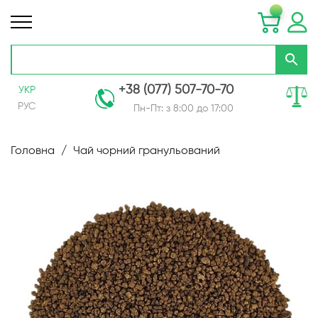
+38 (077) 507-70-70
УКР
РУС
Пн-Пт: з 8:00 до 17:00
Skip
to
Головна
Чай чорний гранульований
Content
Перейти
до
кінця
галереї
зображень