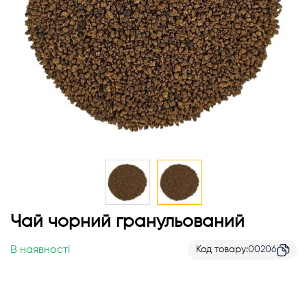
Перейти
Чай чорний гранульований
до
початку
В наявності
Код товару
00206
галереї
зображень