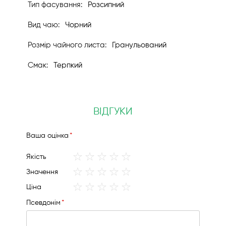
Розсипний
Чорний
Гранульований
Терпкий
ВІДГУКИ
Вашa оцінка
1
2
3
4
5
Якість
star
stars
stars
stars
stars
1
2
3
4
5
Значення
star
stars
stars
stars
stars
1
2
3
4
5
Ціна
star
stars
stars
stars
stars
Псевдонім