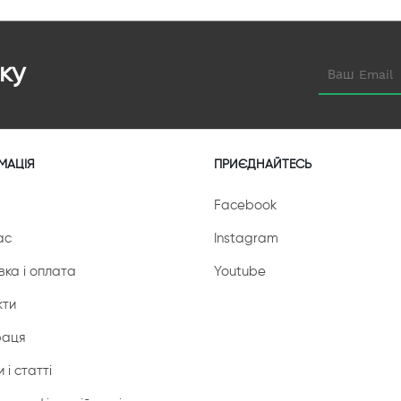
ку
МАЦІЯ
ПРИЄДНАЙТЕСЬ
Facebook
ас
Instagram
вка і оплата
Youtube
кти
раця
 і статті