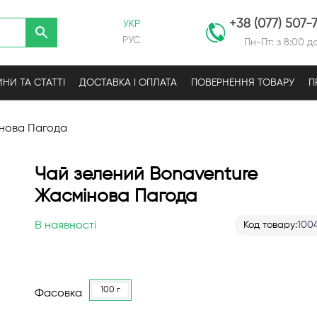
+38 (077) 507-
УКР
РУС
Пн-Пт: з 8:00 до
НИ ТА СТАТТІ
ДОСТАВКА І ОПЛАТА
ПОВЕРНЕННЯ ТОВАРУ
П
інова Пагода
Чай зелений Bonaventure
Жасмінова Пагода
В наявності
Код товару
100
100 г
Фасовка