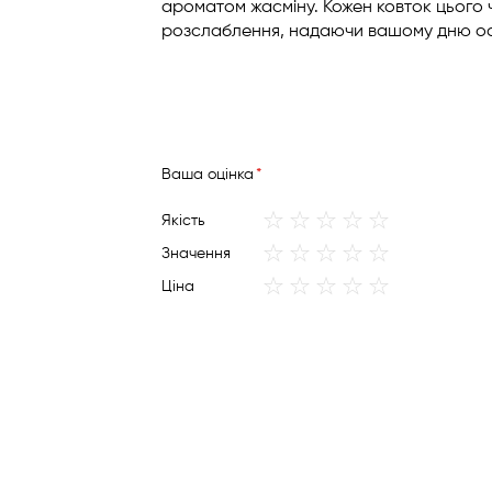
ароматом жасміну. Кожен ковток цього ч
розслаблення, надаючи вашому дню о
Вашa оцінка
1
2
3
4
5
Якість
star
stars
stars
stars
stars
1
2
3
4
5
Значення
star
stars
stars
stars
stars
1
2
3
4
5
Ціна
star
stars
stars
stars
stars