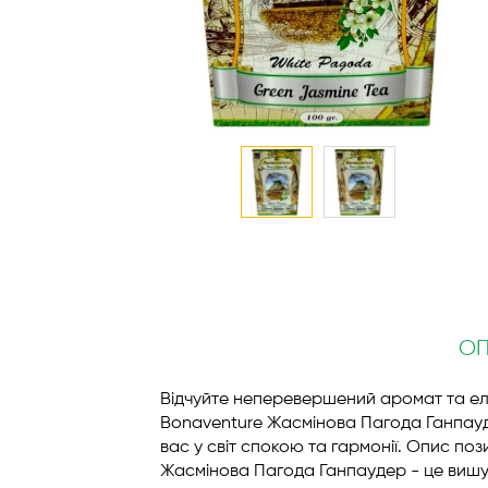
Перейти
до
початку
галереї
зображень
О
Відчуйте неперевершений аромат та е
Bonaventure Жасмінова Пагода Ганпауд
вас у світ спокою та гармонії. Опис поз
Жасмінова Пагода Ганпаудер - це вишу