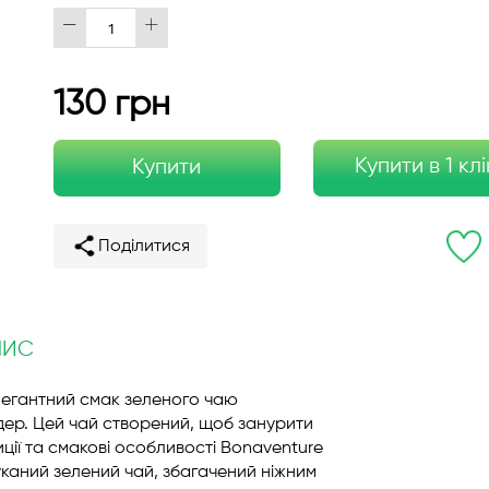
130 грн
Купити в 1 клі
Купити
Поділитися
ПИС
легантний смак зеленого чаю
ер. Цей чай створений, щоб занурити
иції та смакові особливості Bonaventure
каний зелений чай, збагачений ніжним