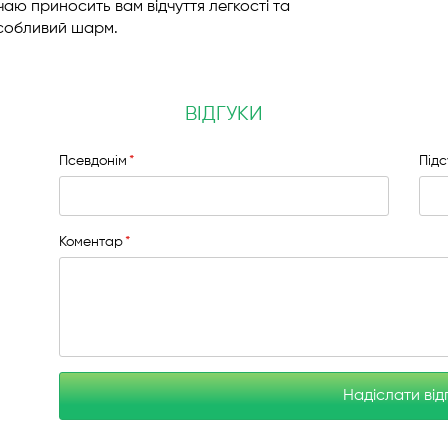
аю приносить вам відчуття легкості та
собливий шарм.
ВІДГУКИ
Псевдонім
Під
Коментар
Надіслати від