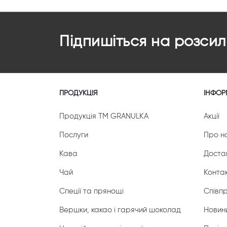
Підпишіться на розсил
ПРОДУКЦІЯ
ІНФОР
Продукція ТМ GRANULKA
Акції
Послуги
Про н
Кава
Доста
Чай
Конта
Спеції та прянощі
Співп
Вершки, какао і гарячий шоколад
Новини