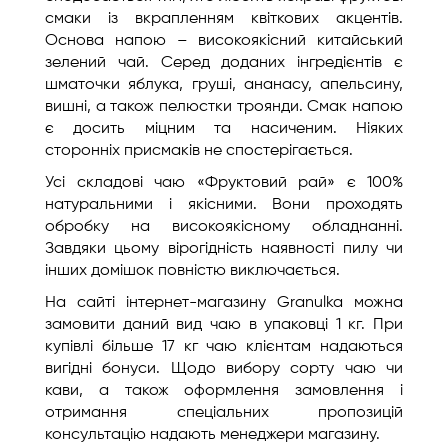
смаки із вкрапленням квіткових акцентів.
Основа напою – високоякісний китайський
зелений чай. Серед доданих інгредієнтів є
шматочки яблука, груші, ананасу, апельсину,
вишні, а також пелюстки троянди. Смак напою
є досить міцним та насиченим. Ніяких
сторонніх присмаків не спостерігається.
Усі складові чаю «Фруктовий рай» є 100%
натуральними і якісними. Вони проходять
обробку на високоякісному обладнанні.
Завдяки цьому вірогідність наявності пилу чи
інших домішок повністю виключається.
На сайті інтернет-магазину Granulka можна
замовити даний вид чаю в упаковці 1 кг. При
купівлі більше 17 кг чаю клієнтам надаються
вигідні бонуси. Щодо вибору сорту чаю чи
кави, а також оформлення замовлення і
отримання спеціальних пропозицій
консультацію надають менеджери магазину.