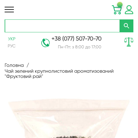
+38 (077) 507-70-70
УКР
РУС
Пн-Пт: з 8:00 до 17:00
Skip
to
Головна
Content
Чай зелений крупнолистовий ароматизований
"Фруктовий рай"
Перейти
до
кінця
галереї
зображень