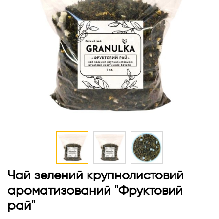
Перейти
Чай зелений крупнолистовий
до
ароматизований "Фруктовий
початку
галереї
рай"
зображень