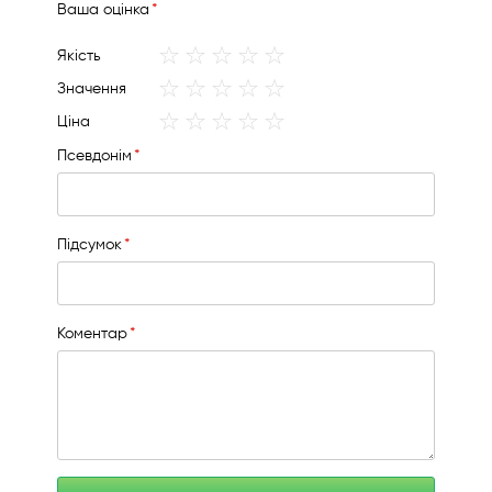
Вашa оцінка
1
2
3
4
5
Якість
star
stars
stars
stars
stars
1
2
3
4
5
Значення
star
stars
stars
stars
stars
1
2
3
4
5
Ціна
star
stars
stars
stars
stars
Псевдонім
Підсумок
Коментар