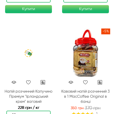
Купити
Купити
-5%
Напій розчинний Капучино
Кавовий напій розчинний 3
Преміум "Ірландський
в 1 MacCoffee Original в
крем" ваговий
банці
228 грн / кг
370 грн
350 грн
Рейтинг:
1