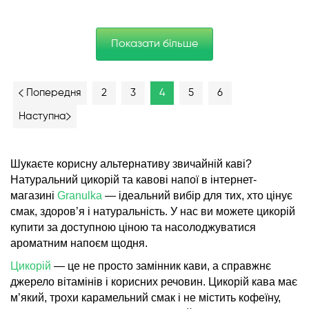
Показати більше
2
3
4
5
6
Попередня
Наступна
Шукаєте корисну альтернативу звичайній каві?
Натуральний цикорій та кавові напої в інтернет-
магазині
Granulka
— ідеальний вибір для тих, хто цінує
смак, здоров’я і натуральність. У нас ви можете цикорій
купити за доступною ціною та насолоджуватися
ароматним напоєм щодня.
Цикорій
— це не просто замінник кави, а справжнє
джерело вітамінів і корисних речовин. Цикорій кава має
м’який, трохи карамельний смак і не містить кофеїну,