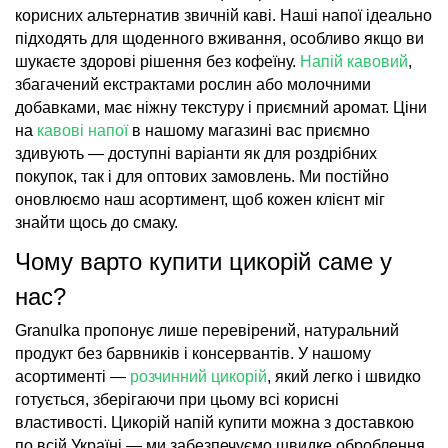
корисних альтернатив звичній каві. Наші напої ідеально
підходять для щоденного вживання, особливо якщо ви
шукаєте здорові рішення без кофеїну.
Напій кавовий
,
збагачений екстрактами рослин або молочними
добавками, має ніжну текстуру і приємний аромат. Ціни
на
кавові напої
в нашому магазині вас приємно
здивують — доступні варіанти як для роздрібних
покупок, так і для оптових замовлень. Ми постійно
оновлюємо наш асортимент, щоб кожен клієнт міг
знайти щось до смаку.
Чому варто купити цикорій саме у
нас?
Granulka пропонує лише перевірений, натуральний
продукт без барвників і консервантів. У нашому
асортименті —
розчинний цикорій
, який легко і швидко
готується, зберігаючи при цьому всі корисні
властивості. Цикорій напій купити можна з доставкою
по всій Україні — ми забезпечуємо швидке оброблення