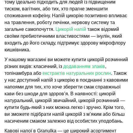
тому ідеально підходить для людей із підвищеним
тиском, вагітних, або тих, хто прагне зменшити
споживання кофеїну. Напій цикорію позитивно впливає
на травлення, роботу печінки, нервову систему та
загальне самопочуття.
Цикорій напій
також відомий
своїми пребиотичними властивостями — інулін, який
входить до його складу, підтримує здорову мікрофлору
кишківника.
У нашому магазині ви можете купити цикорій розчинний
різних видів: класичний, із
додаванням злаків
,
топінамбура або
екстрактів натуральних рослин
. Також
у нас доступний напій з цикорію в поєднанні з кавовими
напоями для тих, хто хоче зберегти смак справжньої
кави без шкоди для здоров’я. В наявності: цикорій
натуральний, цикорій звичайний, цикорій розчинний —
купити будь-який з них можна легко і зручно. Крім того,
ви зможете підібрати напій цикорій з м’яким або більш
насиченим смаком залежно від особистих уподобань.
Кавові напої в Granulka — це широкий асортимент