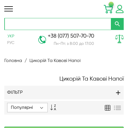
+38 (077) 507-70-70
УКР
РУС
Пн-Пт: з 8:00 до 17:00
Skip
to
Головна
Цикорій Та Кавові Напої
Content
Цикорій Та Кавові Напої
ФІЛЬТР
Сортувати
Таблиця
Спи
у
порядку
зменшення