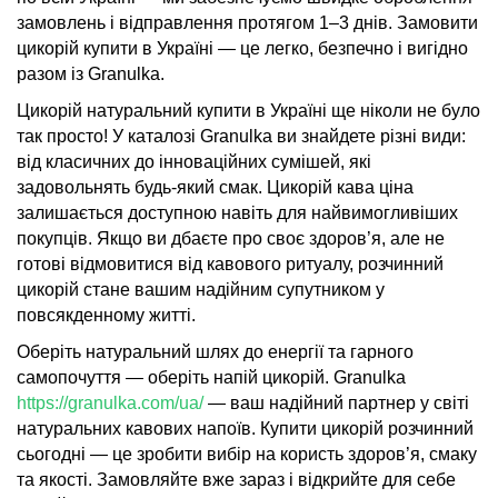
замовлень і відправлення протягом 1–3 днів. Замовити
цикорій купити в Україні — це легко, безпечно і вигідно
разом із Granulka.
Цикорій натуральний купити в Україні ще ніколи не було
так просто! У каталозі Granulka ви знайдете різні види:
від класичних до інноваційних сумішей, які
задовольнять будь-який смак. Цикорій кава ціна
залишається доступною навіть для найвимогливіших
покупців. Якщо ви дбаєте про своє здоров’я, але не
готові відмовитися від кавового ритуалу, розчинний
цикорій стане вашим надійним супутником у
повсякденному житті.
Оберіть натуральний шлях до енергії та гарного
самопочуття — оберіть напій цикорій. Granulka
https://granulka.com/ua/
— ваш надійний партнер у світі
натуральних кавових напоїв. Купити цикорій розчинний
сьогодні — це зробити вибір на користь здоров’я, смаку
та якості. Замовляйте вже зараз і відкрийте для себе