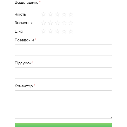
Вашa оцінка
1
2
3
4
5
Якість
star
stars
stars
stars
stars
1
2
3
4
5
Значення
star
stars
stars
stars
stars
1
2
3
4
5
Ціна
star
stars
stars
stars
stars
Псевдонім
Підсумок
Коментар