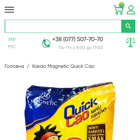
+38 (077) 507-70-70
УКР
РУС
Пн-Пт: з 8:00 до 17:00
Skip
to
Головна
Какао Magnetic Quick Cao
Content
Перейти
до
кінця
галереї
зображень