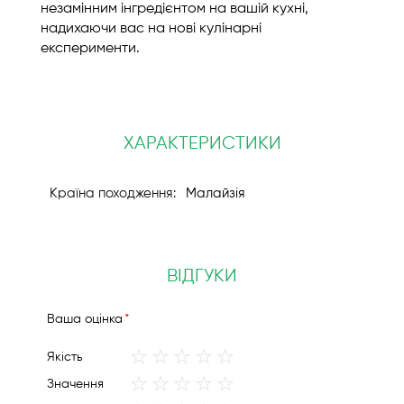
незамінним інгредієнтом на вашій кухні,
надихаючи вас на нові кулінарні
експерименти.
ХАРАКТЕРИСТИКИ
Малайзія
ВІДГУКИ
Вашa оцінка
1
2
3
4
5
Якість
star
stars
stars
stars
stars
1
2
3
4
5
Значення
star
stars
stars
stars
stars