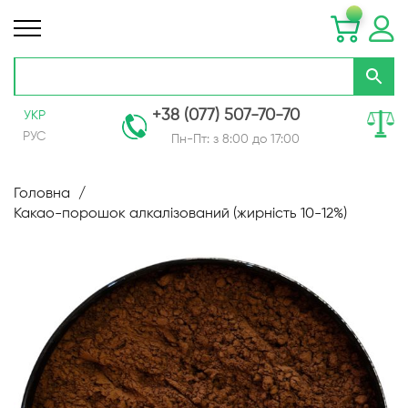
+38 (077) 507-70-70
УКР
РУС
Пн-Пт: з 8:00 до 17:00
Skip
to
Головна
Content
Какао-порошок алкалізований (жирність 10-12%)
Перейти
до
кінця
галереї
зображень