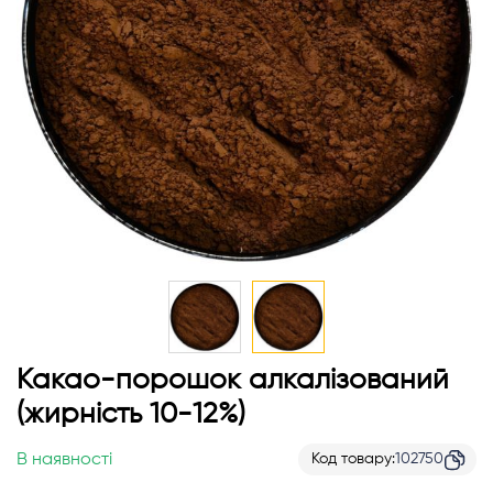
Перейти
Какао-порошок алкалізований
до
(жирність 10-12%)
початку
галереї
В наявності
Код товару
102750
зображень