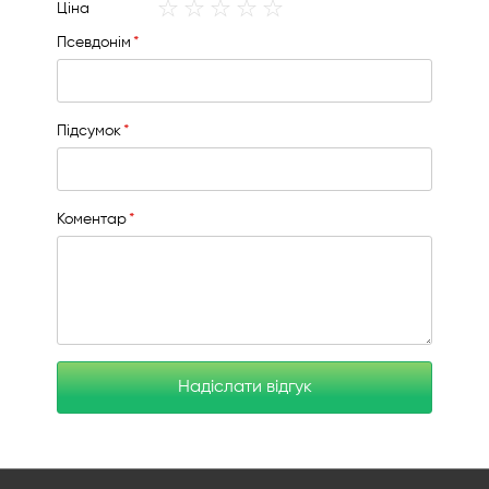
1
2
3
4
5
Ціна
star
stars
stars
stars
stars
Псевдонім
Підсумок
Коментар
Надіслати відгук