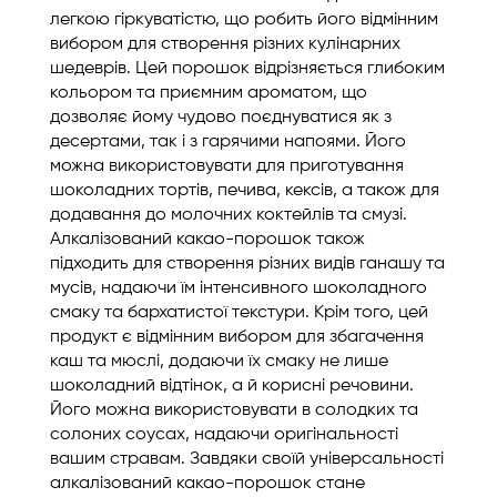
легкою гіркуватістю, що робить його відмінним
вибором для створення різних кулінарних
шедеврів. Цей порошок відрізняється глибоким
кольором та приємним ароматом, що
дозволяє йому чудово поєднуватися як з
десертами, так і з гарячими напоями. Його
можна використовувати для приготування
шоколадних тортів, печива, кексів, а також для
додавання до молочних коктейлів та смузі.
Алкалізований какао-порошок також
підходить для створення різних видів ганашу та
мусів, надаючи їм інтенсивного шоколадного
смаку та бархатистої текстури. Крім того, цей
продукт є відмінним вибором для збагачення
каш та мюслі, додаючи їх смаку не лише
шоколадний відтінок, а й корисні речовини.
Його можна використовувати в солодких та
солоних соусах, надаючи оригінальності
вашим стравам. Завдяки своїй універсальності
алкалізований какао-порошок стане