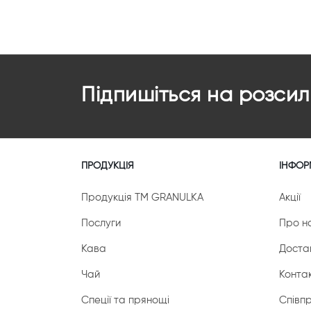
Підпишіться на розсил
ПРОДУКЦІЯ
ІНФОР
Продукція ТМ GRANULKA
Акції
Послуги
Про н
Кава
Доста
Чай
Конта
Спеції та прянощі
Співп