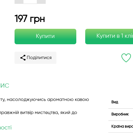
197 грн
Купити в 1 клі
Купити
Поділитися
ПИС
вату, насолоджуючись ароматною кавою
Вид
авжній витвір мистецтва, який до
Виробник
вості
Країна вир