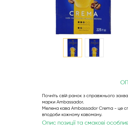
Перейти
до
початку
галереї
О
зображень
Почніть свій ранок з справжнього зах
марки Ambassador.
Мелена кава Ambassador Crema - це спр
вподоби кожному кавоману.
Опис позиції та смакові особли