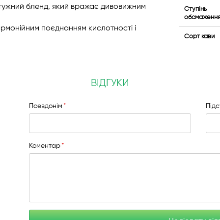
тужний бленд, який вражає дивовижним
Ступінь
обсмаженн
армонійним поєднанням кислотності і
Сорт кави
ВІДГУКИ
Псевдонім
Під
Коментар