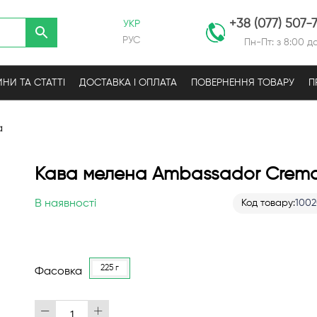
+38 (077) 507-
УКР
РУС
Пн-Пт: з 8:00 до
НИ ТА СТАТТІ
ДОСТАВКА І ОПЛАТА
ПОВЕРНЕННЯ ТОВАРУ
П
a
Кава мелена Ambassador Crem
В наявності
Код товару
100
225 г
Фасовка