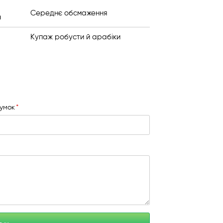
Середнє обсмаження
я
Купаж робусти й арабіки
сумок