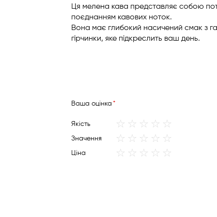
Ця мелена кава представляє собою по
поєднанням кавових ноток.
Вона має глибокий насичений смак з г
гірчинки, яке підкреслить ваш день.
Вашa оцінка
1
2
3
4
5
Якість
star
stars
stars
stars
stars
1
2
3
4
5
Значення
star
stars
stars
stars
stars
1
2
3
4
5
Ціна
star
stars
stars
stars
stars