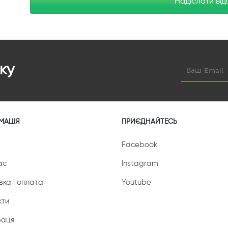
Надіслати від
ку
МАЦІЯ
ПРИЄДНАЙТЕСЬ
Facebook
ас
Instagram
вка і оплата
Youtube
кти
раця