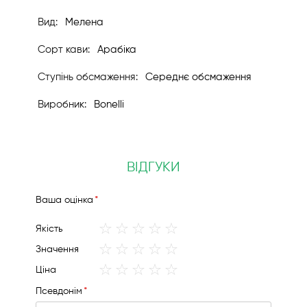
Мелена
Арабіка
Середнє обсмаження
Bonelli
ВІДГУКИ
Вашa оцінка
1
2
3
4
5
Якість
star
stars
stars
stars
stars
1
2
3
4
5
Значення
star
stars
stars
stars
stars
1
2
3
4
5
Ціна
star
stars
stars
stars
stars
Псевдонім