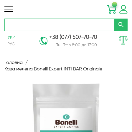
+38 (077) 507-70-70
УКР
РУС
Пн-Пт: з 8:00 до 17:00
Skip
to
Головна
Content
Кава мелена Bonelli Expert INTI BAR Originale
Перейти
до
кінця
галереї
зображень