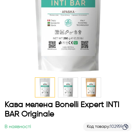
Перейти
Кава мелена Bonelli Expert INTI
до
BAR Originale
початку
галереї
В наявності
Код товару
102959
зображень