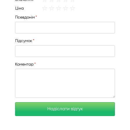
star
stars
stars
stars
stars
1
2
3
4
5
Ціна
star
stars
stars
stars
stars
Псевдонім
Підсумок
Коментар
Надіслати відгук