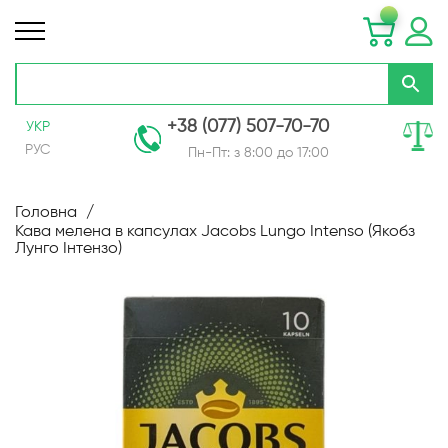
+38 (077) 507-70-70
УКР
РУС
Пн-Пт: з 8:00 до 17:00
Skip
to
Головна
Content
Кава мелена в капсулах Jacobs Lungo Intenso (Якобз
Лунго Інтензо)
Перейти
до
кінця
галереї
зображень