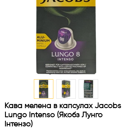
Перейти
Кава мелена в капсулах Jacobs
до
Lungo Intenso (Якобз Лунго
початку
галереї
Інтензо)
зображень