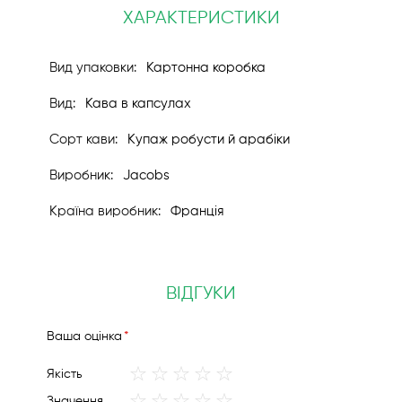
ХАРАКТЕРИСТИКИ
Картонна коробка
Кава в капсулах
Купаж робусти й арабіки
Jacobs
Франція
ВІДГУКИ
Вашa оцінка
1
2
3
4
5
Якість
star
stars
stars
stars
stars
1
2
3
4
5
Значення