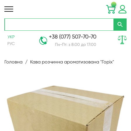
+38 (077) 507-70-70
УКР
РУС
Пн-Пт: з 8:00 до 17:00
Skip
to
Головна
Кава розчинна ароматизована "Горіх"
Content
Перейти
до
кінця
галереї
зображень