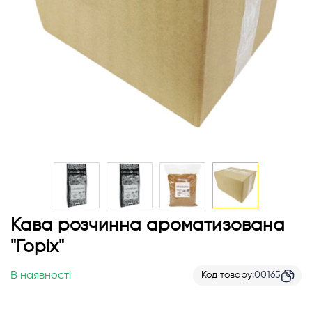
Перейти
Кава розчинна ароматизована
до
"Горіх"
початку
галереї
В наявності
Код товару
00165
зображень