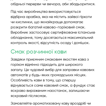
обідньої перерви чи вечора, аби збадьоритися.
Під час виробництва використовується
відбірна арабіка, яка не містить зайвої гіркоти
чи кислинки, що якнайкраще допомагає
розкрити багатий кавово-горіховий смак.
Виробник застосовує сертифіковане іспанське
обладнання, тому досягаються максимальний
контроль якості, відсутність осаду і домішок.
Смак розчинної кави
Завдяки приємним смаковим якостям кава з
горіхом відмінно підходить для широкого
загалу. Це чудовий вибір для заправки кавових
автоматів у будь-яких громадських місцях.
Особливість кави в тому, що спершу
відчувається саме кавовий смак, а фундук стає
яскраво вираженим наостанок, залишаючи
яскравий післясмак.
Замовляйте ароматизовану каву вроздріб чи