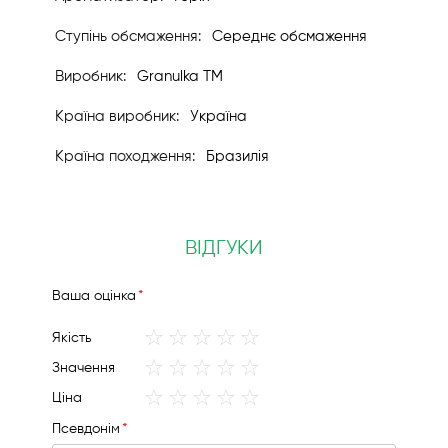
Середнє обсмаження
Granulka TM
Україна
Бразилія
ВІДГУКИ
Вашa оцінка
1
2
3
4
5
Якість
star
stars
stars
stars
stars
1
2
3
4
5
Значення
star
stars
stars
stars
stars
1
2
3
4
5
Ціна
star
stars
stars
stars
stars
Псевдонім