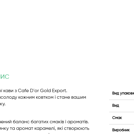
ПИС
 кави з Cafe D'or Gold Export.
Вид упаков
солоду кожним ковтком і стане вашим
ку.
Вид
Смак
ений баланс багатих смаків і ароматів.
инку та аромат карамелі, які створюють
Виробник