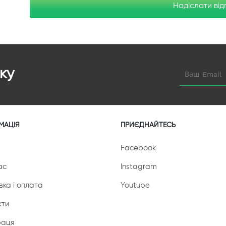
Надіслати від
ку
МАЦІЯ
ПРИЄДНАЙТЕСЬ
Facebook
ас
Instagram
вка і оплата
Youtube
кти
раця