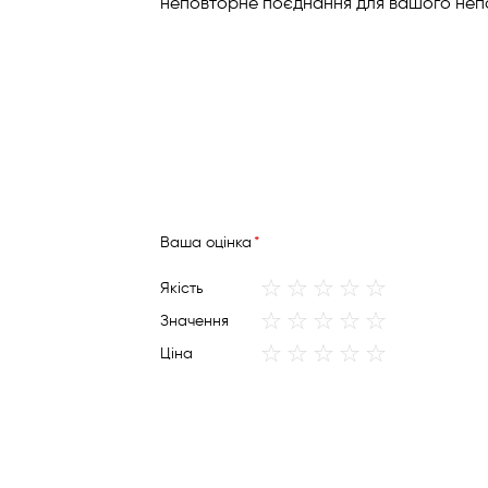
неповторне поєднання для вашого непо
Вашa оцінка
1
2
3
4
5
Якість
star
stars
stars
stars
stars
1
2
3
4
5
Значення
star
stars
stars
stars
stars
1
2
3
4
5
Ціна
star
stars
stars
stars
stars