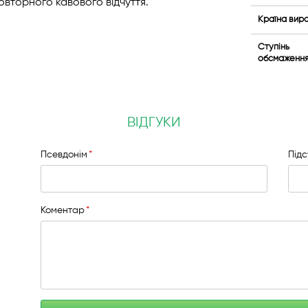
вторного кавового відчуття.
Країна вир
Ступінь
обсмаженн
ВІДГУКИ
Псевдонім
Під
Коментар