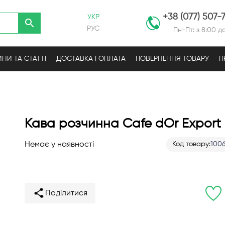
+38 (077) 507-
УКР
РУС
Пн-Пт: з 8:00 до
НИ ТА СТАТТІ
ДОСТАВКА І ОПЛАТА
ПОВЕРНЕННЯ ТОВАРУ
П
Кава розчинна Cafe dOr Export
Немає у наявності
Код товару
100
Поділитися