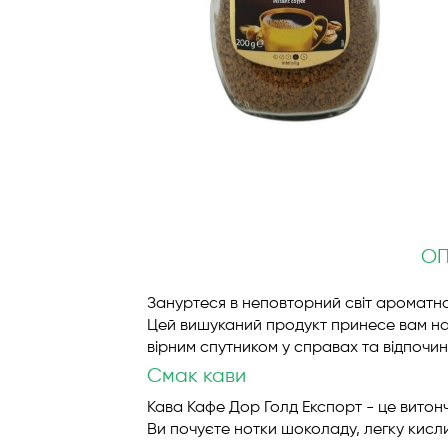
Перейти
до
початку
галереї
зображень
О
Зануртеся в неповторний світ ароматної
Цей вишуканий продукт принесе вам на
вірним спутником у справах та відпочин
Смак кави
Кава Кафе Дор Голд Експорт - це витонч
Ви почуєте нотки шоколаду, легку кисл