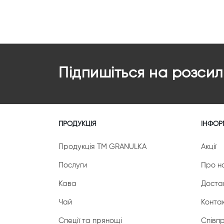
Підпишіться на розсил
ПРОДУКЦІЯ
ІНФОР
Продукція ТМ GRANULKA
Акції
Послуги
Про н
Кава
Доста
Чай
Конта
Спеції та прянощі
Співп