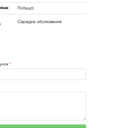
Польща
обник
Середнє обсмаження
я
сумок