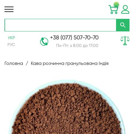
+38 (077) 507-70-70
УКР
РУС
Пн-Пт: з 8:00 до 17:00
Skip
to
Головна
Кава розчинна гранульована Індія
Content
Перейти
до
кінця
галереї
зображень