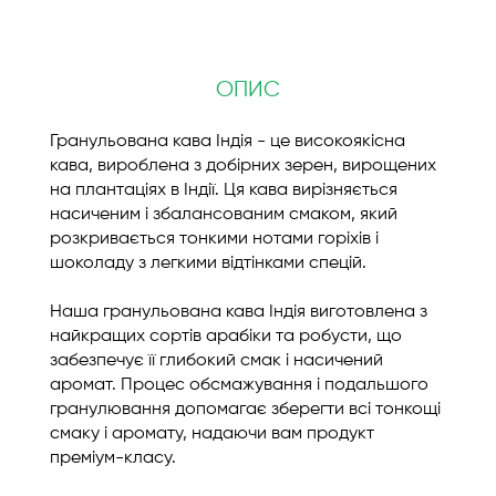
ОПИС
Гранульована кава Індія - це високоякісна
кава, вироблена з добірних зерен, вирощених
на плантаціях в Індії. Ця кава вирізняється
насиченим і збалансованим смаком, який
розкривається тонкими нотами горіхів і
шоколаду з легкими відтінками спецій.
Наша гранульована кава Індія виготовлена з
найкращих сортів арабіки та робусти, що
забезпечує її глибокий смак і насичений
аромат. Процес обсмажування і подальшого
гранулювання допомагає зберегти всі тонкощі
смаку і аромату, надаючи вам продукт
преміум-класу.