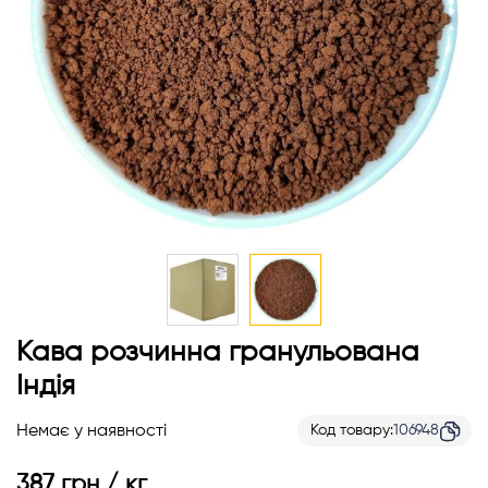
Перейти
Кава розчинна гранульована
до
Індія
початку
галереї
Немає у наявності
Код товару
106948
зображень
387 грн / кг