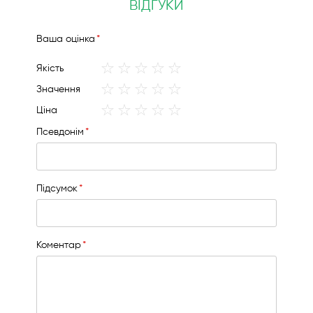
ВІДГУКИ
Вашa оцінка
1
2
3
4
5
Якість
star
stars
stars
stars
stars
1
2
3
4
5
Значення
star
stars
stars
stars
stars
1
2
3
4
5
Ціна
star
stars
stars
stars
stars
Псевдонім
Підсумок
Коментар