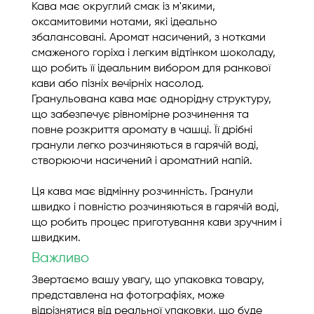
Кава має округлий смак із м'якими,
оксамитовими нотами, які ідеально
збалансовані. Аромат насичений, з нотками
смаженого горіха і легким відтінком шоколаду,
що робить її ідеальним вибором для ранкової
кави або пізніх вечірніх насолод.
Гранульована кава має однорідну структуру,
що забезпечує рівномірне розчинення та
повне розкриття аромату в чашці. Її дрібні
гранули легко розчиняються в гарячій воді,
створюючи насичений і ароматний напій.
Ця кава має відмінну розчинність. Гранули
швидко і повністю розчиняються в гарячій воді,
що робить процес приготування кави зручним і
швидким.
Важливо
Звертаємо вашу увагу, що упаковка товару,
представлена на фотографіях, може
відрізнятися від реальної упаковки, що буде