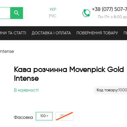
+38 (077) 507-
УКР
РУС
Пн-Пт: з 8:00 до
НИ ТА СТАТТІ
ДОСТАВКА І ОПЛАТА
ПОВЕРНЕННЯ ТОВАРУ
П
Intense
Кава розчинна Movenpick Gold
Intense
В наявності
Код товару
100
100 г
200 г
Фасовка