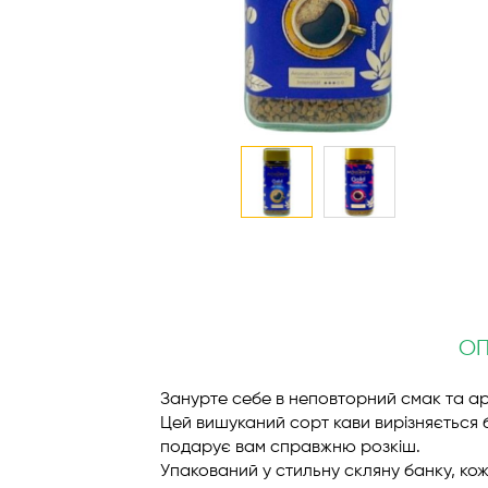
Перейти
до
початку
галереї
зображень
О
Занурте себе в неповторний смак та ар
Цей вишуканий сорт кави вирізняється 
подарує вам справжню розкіш.
Упакований у стильну скляну банку, ко