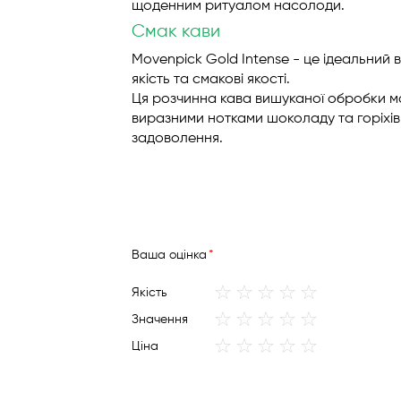
щоденним ритуалом насолоди.
Смак кави
Movenpick Gold Intense - це ідеальний в
якість та смакові якості.
Ця розчинна кава вишуканої обробки м
виразними нотками шоколаду та горіхів
задоволення.
Вашa оцінка
1
2
3
4
5
Якість
star
stars
stars
stars
stars
1
2
3
4
5
Значення
star
stars
stars
stars
stars
1
2
3
4
5
Ціна
star
stars
stars
stars
stars