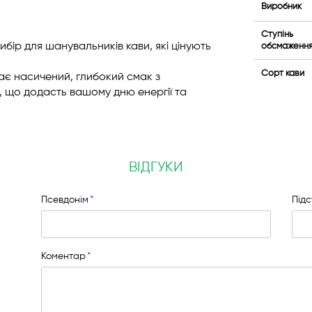
Виробник
Ступінь
ибір для шанувальників кави, які цінують
обсмаженн
Сорт кави
ає насичений, глибокий смак з
, що додасть вашому дню енергії та
ВІДГУКИ
Псевдонім
Під
Коментар