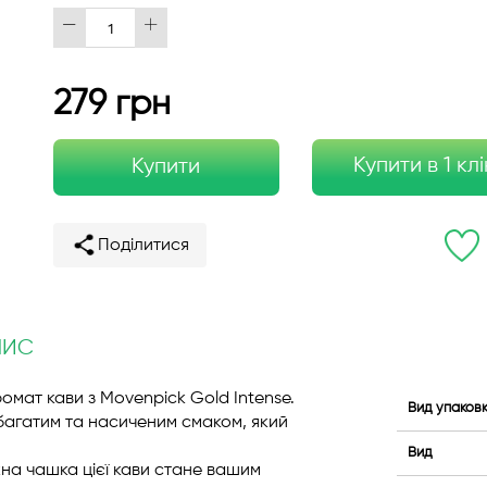
279 грн
Купити в 1 клі
Купити
Поділитися
ПИС
омат кави з Movenpick Gold Intense.
Вид упаков
багатим та насиченим смаком, який
Вид
жна чашка цієї кави стане вашим