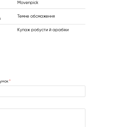
Movenpick
Темне обсмаження
я
Купаж робусти й арабіки
сумок