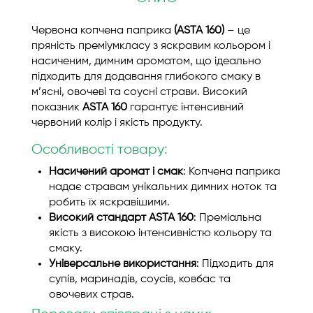
Червона копчена паприка
(ASTA 160)
– це
пряність преміумкласу з яскравим кольором і
насиченим, димним ароматом, що ідеально
підходить для додавання глибокого смаку в
м’ясні, овочеві та соусні страви. Високий
показник
ASTA 160
гарантує інтенсивний
червоний колір і якість продукту.
Особливості товару:
Насичений аромат і смак
: Копчена паприка
надає стравам унікальних димних ноток та
робить їх яскравішими.
Високий стандарт ASTA 160
: Преміальна
якість з високою інтенсивністю кольору та
смаку.
Універсальне використання
: Підходить для
супів, маринадів, соусів, ковбас та
овочевих страв.