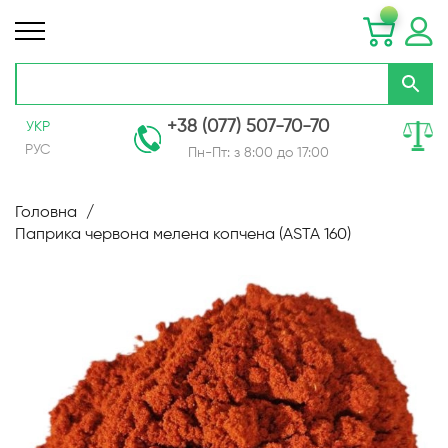
+38 (077) 507-70-70
УКР
РУС
Пн-Пт: з 8:00 до 17:00
Skip
to
Головна
Content
Паприка червона мелена копчена (ASTA 160)
Перейти
до
кінця
галереї
зображень