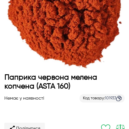
Перейти
Паприка червона мелена
до
копчена (ASTA 160)
початку
галереї
Немає у наявності
Код товару
101933
зображень
Поділитися