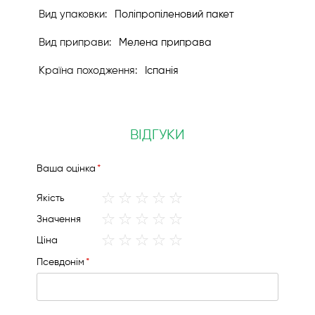
Поліпропіленовий пакет
Мелена приправа
Іспанія
ВІДГУКИ
Вашa оцінка
1
2
3
4
5
Якість
star
stars
stars
stars
stars
1
2
3
4
5
Значення
star
stars
stars
stars
stars
1
2
3
4
5
Ціна
star
stars
stars
stars
stars
Псевдонім