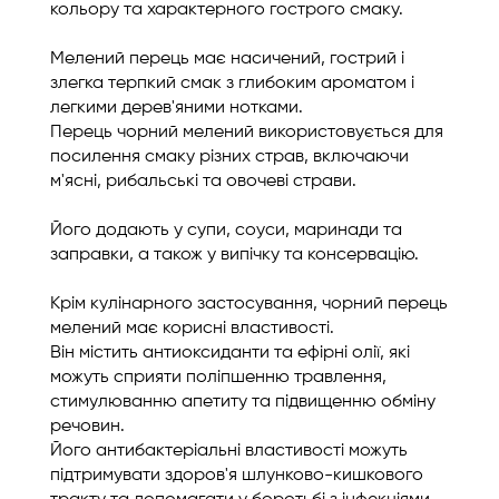
кольору та характерного гострого смаку.
Мелений перець має насичений, гострий і
злегка терпкий смак з глибоким ароматом і
легкими дерев'яними нотками.
Перець чорний мелений використовується для
посилення смаку різних страв, включаючи
м'ясні, рибальські та овочеві страви.
Його додають у супи, соуси, маринади та
заправки, а також у випічку та консервацію.
Крім кулінарного застосування, чорний перець
мелений має корисні властивості.
Він містить антиоксиданти та ефірні олії, які
можуть сприяти поліпшенню травлення,
стимулюванню апетиту та підвищенню обміну
речовин.
Його антибактеріальні властивості можуть
підтримувати здоров'я шлунково-кишкового