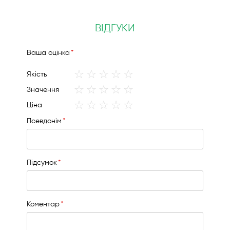
ВІДГУКИ
Вашa оцінка
1
2
3
4
5
Якість
star
stars
stars
stars
stars
1
2
3
4
5
Значення
star
stars
stars
stars
stars
1
2
3
4
5
Ціна
star
stars
stars
stars
stars
Псевдонім
Підсумок
Коментар