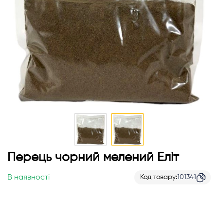
Перейти
Перець чорний мелений Еліт
до
початку
В наявності
Код товару
101341
галереї
зображень