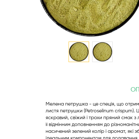
Перейти
до
початку
галереї
О
зображень
Мелена петрушка - це спеція, що отрим
листя петрушки (Petroselinum crispum).
яскравий, свіжий і трохи пряний смак з
її відмінним доповненням до різномані
насичений зелений колір і аромат, які з
ідеальним компонентом для додавання в