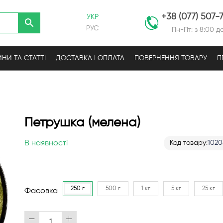
+38 (077) 507-
УКР
РУС
Пн-Пт: з 8:00 до
НИ ТА СТАТТІ
ДОСТАВКА І ОПЛАТА
ПОВЕРНЕННЯ ТОВАРУ
П
Петрушка (мелена)
В наявності
Код товару
102
250 г
500 г
1 кг
5 кг
25 кг
Фасовка