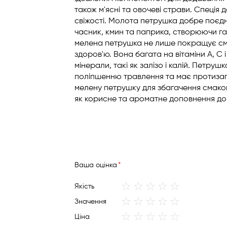
також м'ясні та овочеві страви. Спеція 
свіжості. Молота петрушка добре поєдн
часник, кмин та паприка, створюючи гар
мелена петрушка не лише покращує сма
здоров'ю. Вона багата на вітаміни A, C і
мінерали, такі як залізо і калій. Петруш
поліпшенню травлення та має протизап
мелену петрушку для збагачення смаков
як корисне та ароматне доповнення до
Вашa оцінка
1
2
3
4
5
Якість
star
stars
stars
stars
stars
1
2
3
4
5
Значення
star
stars
stars
stars
stars
1
2
3
4
5
Ціна
star
stars
stars
stars
stars