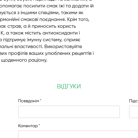
допомагає посилити смак їжі та додати їй
ується з іншими спеціями, такими як
монійні смакові поєднання. Крім того,
к страв, а й приносить користь
 K, а також містить антиоксиданти і
ка підтримує імунну систему, сприяє
альні властивості. Використовуйте
их профілів ваших улюблених рецептів і
 щоденного раціону.
ВІДГУКИ
Псевдонім
Під
Коментар