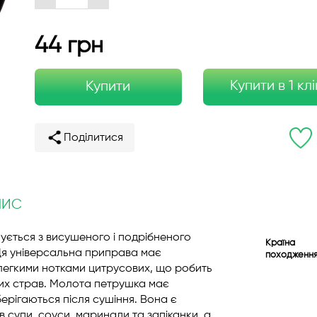
44 грн
Купити в 1 клі
Купити
Поділитися
ПИС
ується з висушеного і подрібненого
Країна
 Ця універсальна приправа має
походженн
 легкими нотками цитрусових, що робить
тних страв. Молота петрушка має
берігаються після сушіння. Вона є
 супи, соуси, маринади та запіканки, а