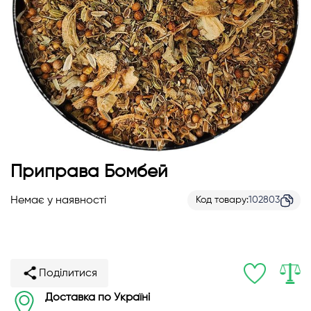
Перейти
Приправа Бомбей
до
початку
Немає у наявності
Код товару
102803
галереї
зображень
Поділитися
Доставка по Україні