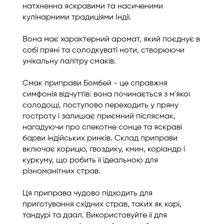
натхненна яскравими та насиченими
кулінарними традиціями Індії.
Вона має характерний аромат, який поєднує в
собі пряні та солодкуваті ноти, створюючи
унікальну палітру смаків.
Смак приправи Бомбей - це справжня
симфонія відчуттів: вона починається з м'якої
солодощі, поступово переходить у пряну
гостроту і залишає приємний післясмак,
нагадуючи про спекотне сонце та яскраві
барви індійських ринків. Склад приправи
включає корицю, гвоздику, кмин, коріандр і
куркуму, що робить її ідеальною для
різноманітних страв.
Ця приправа чудово підходить для
приготування східних страв, таких як карі,
тандурі та даал. Використовуйте її для