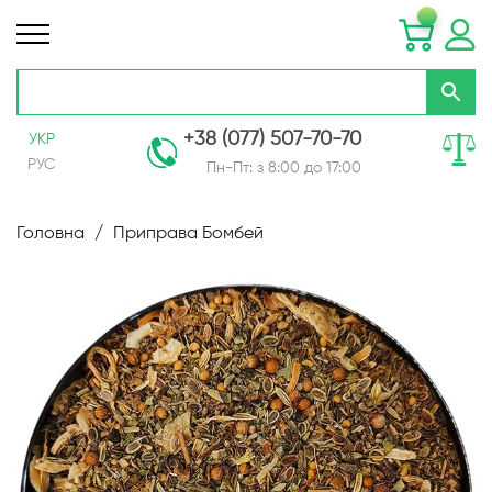
+38 (077) 507-70-70
УКР
РУС
Пн-Пт: з 8:00 до 17:00
Skip
to
Головна
Приправа Бомбей
Content
Перейти
до
кінця
галереї
зображень