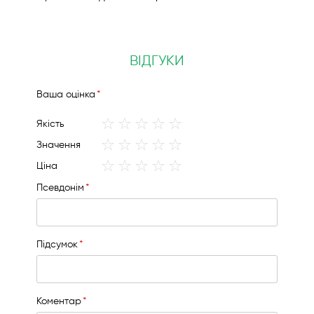
ВІДГУКИ
Вашa оцінка
1
2
3
4
5
Якість
star
stars
stars
stars
stars
1
2
3
4
5
Значення
star
stars
stars
stars
stars
1
2
3
4
5
Ціна
star
stars
stars
stars
stars
Псевдонім
Підсумок
Коментар