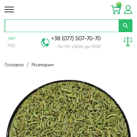
+38 (077) 507-70-70
УКР
РУС
Пн-Пт: з 8:00 до 17:00
Skip
to
Головна
Розмарин
Content
Перейти
до
кінця
галереї
зображень