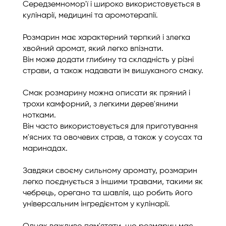
Середземномор'ї і широко використовується в
кулінарії, медицині та аромотерапії.
Розмарин має характерний терпкий і злегка
хвойний аромат, який легко впізнати.
Він може додати глибину та складність у різні
страви, а також надавати їм вишуканого смаку.
Смак розмарину можна описати як пряний і
трохи камфорний, з легкими дерев'яними
нотками.
Він часто використовується для приготування
м'ясних та овочевих страв, а також у соусах та
маринадах.
Завдяки своєму сильному аромату, розмарин
легко поєднується з іншими травами, такими як
чебрець, орегано та шавлія, що робить його
універсальним інгредієнтом у кулінарії.