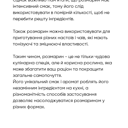
Однак важливо пам'ятати, що розмарин має
інтенсивний смак, тому його слід
використовувати в помірній кількості, щоб не
перебити решту інгредієнтів.
Також розмарин можна використовувати для
приготування різних настоїв і чаїв, які мають
тонізуючі та зміцнюючі властивості.
Таким чином, розмарин - це не тільки чудова
кулінарна спеція, але й корисна рослина, яка
може збагатити ваш раціон та покращити
загальне самопочуття.
Його унікальний смак і аромат роблять його
незамінним інгредієнтом на кухні, а
різноманітність способів застосування
дозволяє насолоджуватися розмарином у
різних формах.