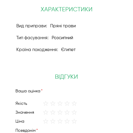
ХАРАКТЕРИСТИКИ
Пряні трави
Розсипний
Єгипет
ВІДГУКИ
Вашa оцінка
1
2
3
4
5
Якість
star
stars
stars
stars
stars
1
2
3
4
5
Значення
star
stars
stars
stars
stars
1
2
3
4
5
Ціна
star
stars
stars
stars
stars
Псевдонім