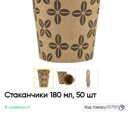
Перейти
Стаканчики 180 мл, 50 шт
до
початку
В наявності
Код товару
107101
галереї
зображень