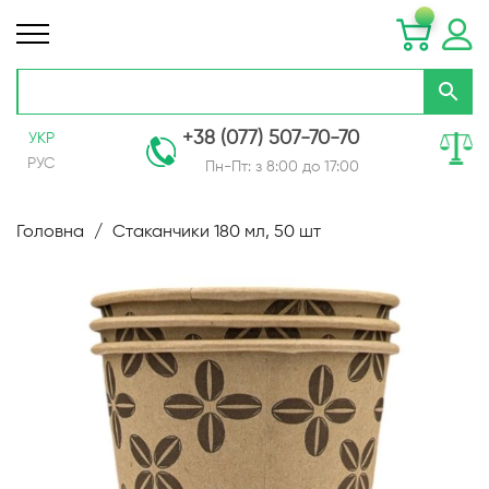
+38 (077) 507-70-70
УКР
РУС
Пн-Пт: з 8:00 до 17:00
Skip
to
Головна
Стаканчики 180 мл, 50 шт
Content
Перейти
до
кінця
галереї
зображень