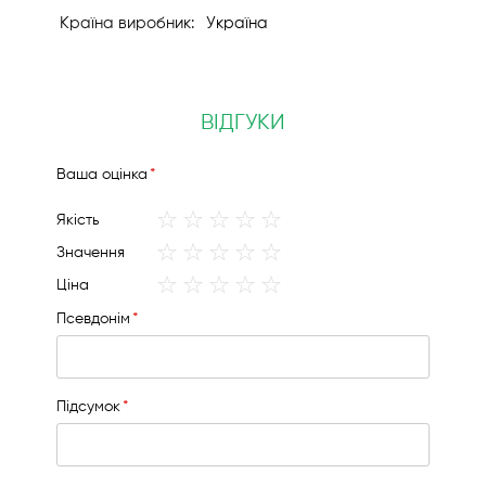
Україна
ВІДГУКИ
Вашa оцінка
1
2
3
4
5
Якість
star
stars
stars
stars
stars
1
2
3
4
5
Значення
star
stars
stars
stars
stars
1
2
3
4
5
Ціна
star
stars
stars
stars
stars
Псевдонім
Підсумок