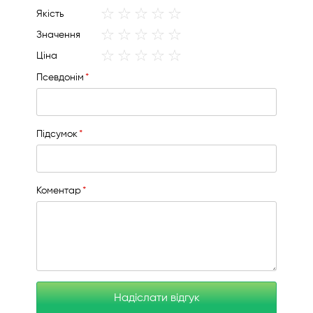
1
2
3
4
5
Якість
star
stars
stars
stars
stars
1
2
3
4
5
Значення
star
stars
stars
stars
stars
1
2
3
4
5
Ціна
star
stars
stars
stars
stars
Псевдонім
Підсумок
Коментар
Надіслати відгук