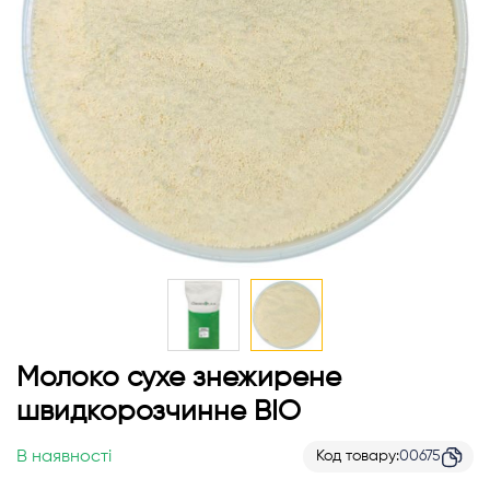
Перейти
Молоко сухе знежирене
до
швидкорозчинне BIO
початку
галереї
В наявності
Код товару
00675
зображень