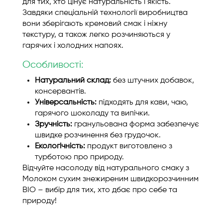
для тих, хто цінує натуральність і якість.
Завдяки спеціальній технології виробництва
вони зберігають кремовий смак і ніжну
текстуру, а також легко розчиняються у
гарячих і холодних напоях.
Особливості:
Натуральний склад:
без штучних добавок,
консервантів.
Універсальність:
підходять для кави, чаю,
гарячого шоколаду та випічки.
Зручність:
гранульована форма забезпечує
швидке розчинення без грудочок.
Екологічність:
продукт виготовлено з
турботою про природу.
Відчуйте насолоду від натурального смаку з
Молоком сухим знежиреним швидкорозчинним
BIO – вибір для тих, хто дбає про себе та
природу!