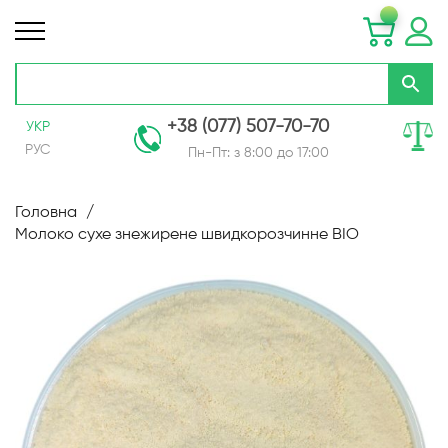
+38 (077) 507-70-70
УКР
РУС
Пн-Пт: з 8:00 до 17:00
Skip
to
Головна
Content
Молоко сухе знежирене швидкорозчинне BIO
Перейти
до
кінця
галереї
зображень