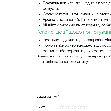
Походження:
Уганда – одна з провідн
робусти.
Смак:
багатий, інтенсивний, із легко
Аромат:
насичений, із нотками темн
Міцність:
високий вміст кофеїну забез
Рекомендації щодо приготуван
Ідеально підходить для
еспресо
,
міц
Помел вибирайте залежно від спосо
машини або середній для крапельно
Відчуйте справжню силу та енергію ро
цінителів насиченого смаку.
Вашa оцінка
1
2
3
4
5
Якість