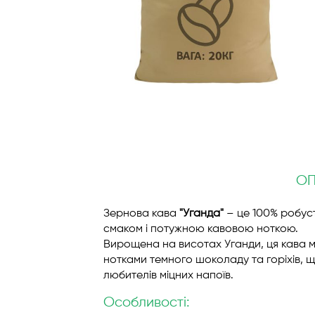
Перейти
до
початку
галереї
зображень
О
Зернова кава
"Уганда"
– це 100% робуст
смаком і потужною кавовою ноткою.
Вирощена на висотах Уганди, ця кава 
нотками темного шоколаду та горіхів, щ
любителів міцних напоїв.
Особливості: