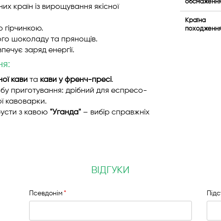
обсмаженн
их країн із вирощування якісної
Країна
ю гірчинкою.
походженн
ого шоколаду та прянощів.
печує заряд енергії.
ня:
ної кави
та
кави у френч-пресі
.
бу приготування: дрібний для еспресо-
ї кавоварки.
бусти з кавою
"Уганда"
– вибір справжніх
ВІДГУКИ
Псевдонім
Під