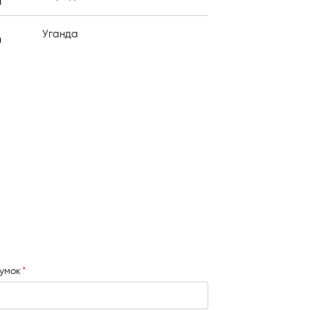
я
Уганда
я
сумок