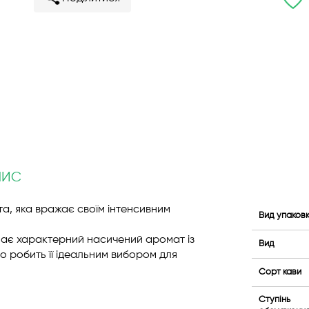
ПИС
а, яка вражає своїм інтенсивним
Вид упаков
має характерний насичений аромат із
Вид
о робить її ідеальним вибором для
Сорт кави
Ступінь