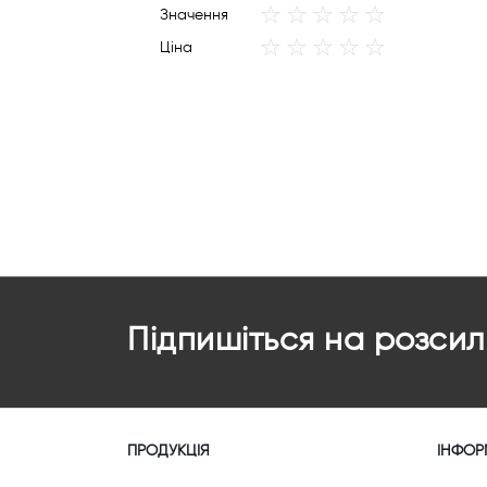
star
stars
stars
stars
stars
1
2
3
4
5
Значення
star
stars
stars
stars
stars
1
2
3
4
5
Ціна
star
stars
stars
stars
stars
Підпишіться на розсил
ПРОДУКЦІЯ
ІНФОР