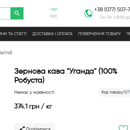
+38 (077) 507-
УКР
РУС
Пн-Пт: з 8:00 до
НИ ТА СТАТТІ
ДОСТАВКА І ОПЛАТА
ПОВЕРНЕННЯ ТОВАРУ
П
буста)
Зернова кава "Уганда" (100%
Робуста)
Немає у наявності
Код товару
107
374.1 грн / кг
Поділитися