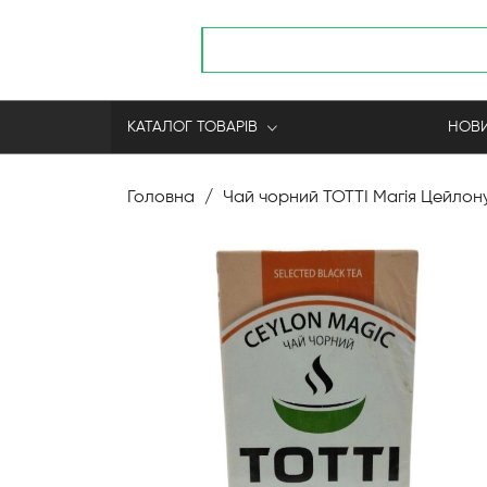
КАТАЛОГ ТОВАРІВ
НОВИ
Skip
to
Головна
Чай чорний TOTTI Магія Цейлон
Content
Перейти
до
кінця
галереї
зображень