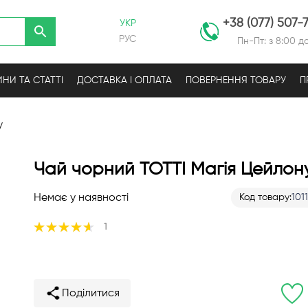
+38 (077) 507-
УКР
РУС
Пн-Пт: з 8:00 до
НИ ТА СТАТТІ
ДОСТАВКА І ОПЛАТА
ПОВЕРНЕННЯ ТОВАРУ
П
у
Чай чорний TOTTI Магія Цейлон
Немає у наявності
Код товару
101
Рейтинг:
1
93%
Поділитися