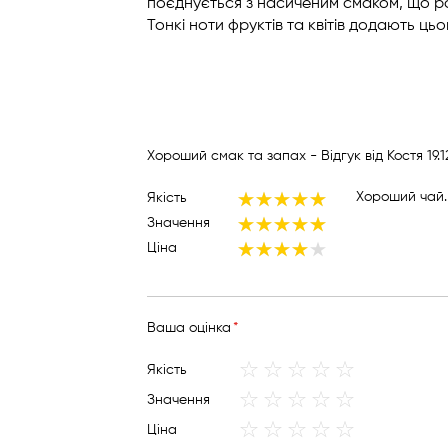
поєднується з насиченим смаком, що 
Тонкі ноти фруктів та квітів додають ц
Оп
Хороший смак та запах
- Відгук від
Костя
19.
Хороший чай. 
Якість
100%
Значення
100%
Ціна
80%
Вашa оцінка
1
2
3
4
5
Якість
star
stars
stars
stars
stars
1
2
3
4
5
Значення
star
stars
stars
stars
stars
1
2
3
4
5
Ціна