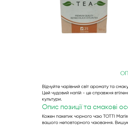
Перейти
до
початку
галереї
зображень
О
Відчуйте чарівний світ аромату та смак
Цей чудовий напій - це справжня втілен
культури.
Опис позиції та смакові о
Кожен пакетик чорного чаю TOTTI Магія
вашого неповторного чаювання. Вишу