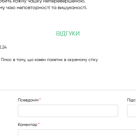
робить кожну чашку неперевершеною.
ьому чаю неповторності та вишуканості.
ВІДГУКИ
убліковано
12.24
Плюс в тому, що кожен пакетик в окремому стіку
Псевдонім
Під
Коментар