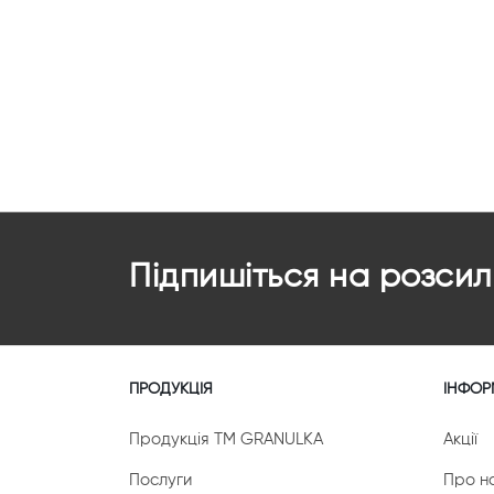
star
stars
stars
stars
stars
Підпишіться на розсил
ПРОДУКЦІЯ
ІНФОР
Продукція ТМ GRANULKA
Акції
Послуги
Про н