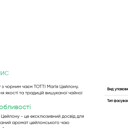
ПИС
у з чорним чаєм TOTTI Магія Цейлону.
Вид упаков
ня якості та традицій вишуканої чайної
Тип фасува
собливості
 Цейлону - це ексклюзивний досвід для
каний аромат цейлонського чаю