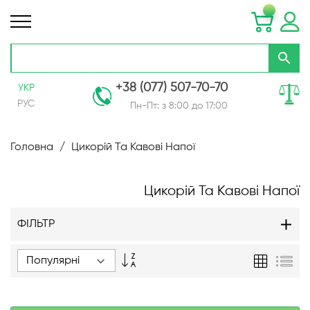
+38 (077) 507-70-70
УКР
РУС
Пн-Пт: з 8:00 до 17:00
Skip
to
Головна
Цикорій Та Кавові Напої
Content
Цикорій Та Кавові Напої
ФІЛЬТР
Сортувати
Таблиця
Спи
у
порядку
зменшення