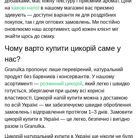
добавками, має ніжну текстуру і приємний аромат. Ціни
на
кавові напої
в нашому магазині вас приємно
здивують — доступні варіанти як для роздрібних
покупок, так і для оптових замовлень. Ми постійно
оновлюємо наш асортимент, щоб кожен клієнт міг
знайти щось до смаку.
Чому варто купити цикорій саме у
нас?
Granulka пропонує лише перевірений, натуральний
продукт без барвників і консервантів. У нашому
асортименті —
розчинний цикорій
, який легко і швидко
готується, зберігаючи при цьому всі корисні
властивості. Цикорій напій купити можна з доставкою
по всій Україні — ми забезпечуємо швидке оброблення
замовлень і відправлення протягом 1–3 днів. Замовити
цикорій купити в Україні — це легко, безпечно і вигідно
разом із Granulka.
Цикорій натуральний купити в Україні ще ніколи не було