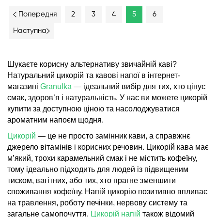
2
3
4
5
6
Попередня
Наступна
Шукаєте корисну альтернативу звичайній каві?
Натуральний цикорій та кавові напої в інтернет-
магазині
Granulka
— ідеальний вибір для тих, хто цінує
смак, здоров’я і натуральність. У нас ви можете цикорій
купити за доступною ціною та насолоджуватися
ароматним напоєм щодня.
Цикорій
— це не просто замінник кави, а справжнє
джерело вітамінів і корисних речовин. Цикорій кава має
м’який, трохи карамельний смак і не містить кофеїну,
тому ідеально підходить для людей із підвищеним
тиском, вагітних, або тих, хто прагне зменшити
споживання кофеїну. Напій цикорію позитивно впливає
на травлення, роботу печінки, нервову систему та
загальне самопочуття.
Цикорій напій
також відомий