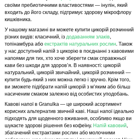
своїми пребиотичними властивостями — інулін, який
входить до його складу, підтримує здорову мікрофлору
кишківника.
У нашому магазині ви можете купити цикорій розчинний
різних видів: класичний, із
додаванням злаків
,
топінамбура або
екстрактів натуральних рослин
. Також
у нас доступний напій з цикорію в поєднанні з кавовими
напоями для тих, хто хоче зберегти смак справжньої
кави без шкоди для здоров’я. В наявності: цикорій
натуральний, цикорій звичайний, цикорій розчинний —
купити будь-який з них можна легко і зручно. Крім того,
ви зможете підібрати напій цикорій з м’яким або більш
насиченим смаком залежно від особистих уподобань.
Кавові напої в Granulka — це широкий асортимент
корисних альтернатив звичній каві. Наші напої ідеально
підходять для щоденного вживання, особливо якщо ви
шукаєте здорові рішення без кофеїну.
Напій кавовий
,
збагачений екстрактами рослин або молочними