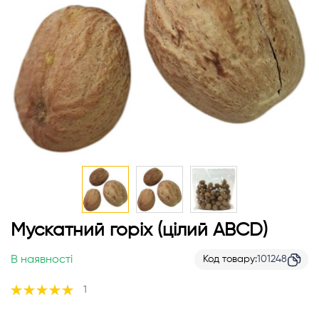
Перейти
Мускатний горіх (цілий ABCD)
до
початку
В наявності
Код товару
101248
галереї
зображень
Рейтинг:
1
100%