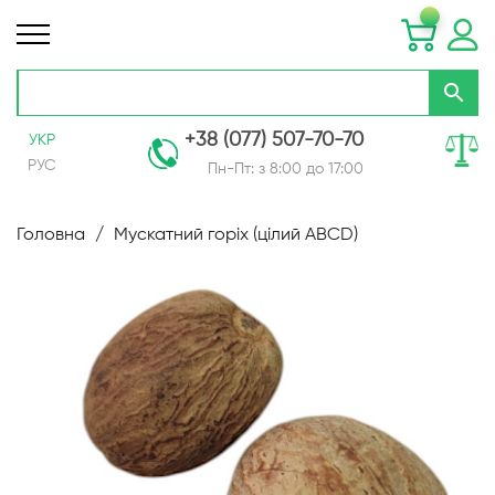
+38 (077) 507-70-70
УКР
РУС
Пн-Пт: з 8:00 до 17:00
Skip
to
Головна
Мускатний горіх (цілий ABCD)
Content
Перейти
до
кінця
галереї
зображень