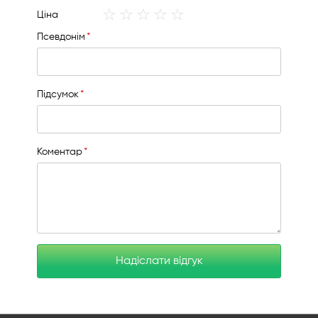
star
stars
stars
stars
stars
1
2
3
4
5
Ціна
star
stars
stars
stars
stars
Псевдонім
Підсумок
Коментар
Надіслати відгук