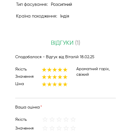
Розсипний
Індія
ВІДГУКИ
1
Опубліковано
Сподобалося
- Відгук від
Віталій
18.02.25
Ароматний горіх,
Якість
100%
свіжий
Значення
100%
Ціна
100%
Вашa оцінка
1
2
3
4
5
Якість
star
stars
stars
stars
stars
1
2
3
4
5
Значення