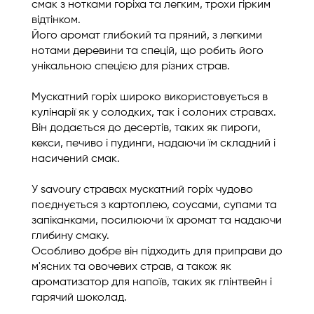
смак з нотками горіха та легким, трохи гірким
відтінком.
Його аромат глибокий та пряний, з легкими
нотами деревини та спецій, що робить його
унікальною спецією для різних страв.
Мускатний горіх широко використовується в
кулінарії як у солодких, так і солоних стравах.
Він додається до десертів, таких як пироги,
кекси, печиво і пудинги, надаючи їм складний і
насичений смак.
У savoury стравах мускатний горіх чудово
поєднується з картоплею, соусами, супами та
запіканками, посилюючи їх аромат та надаючи
глибину смаку.
Особливо добре він підходить для приправи до
м'ясних та овочевих страв, а також як
ароматизатор для напоїв, таких як глінтвейн і
гарячий шоколад.