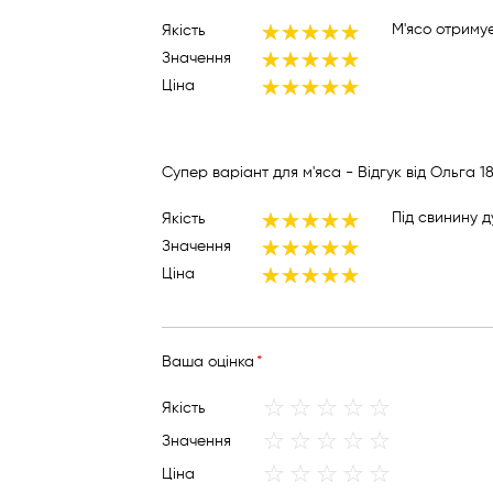
М'ясо отримує
Якість
100%
Значення
100%
Ціна
100%
О
Супер варіант для м'яса
- Відгук від
Ольга
1
Під свинину 
Якість
100%
Значення
100%
Ціна
100%
Вашa оцінка
1
2
3
4
5
Якість
star
stars
stars
stars
stars
1
2
3
4
5
Значення
star
stars
stars
stars
stars
1
2
3
4
5
Ціна