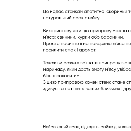
Це надає стейкам апетитної скоринки 
натуральний смак стейку.
Використовувати цю приправу можна не т
м'яса: свинини, курки або баранини.
Просто посипте її на поверхню м'яса п
посилити смак і аромат.
Також ви можете змішати приправу з о
маринаду, який дасть змогу м'ясу увібр
більш соковитим.
З цією приправою кожен стейк стане с
здивує та потішить ваших близьких і дру
Неймовірний смак, підходить майже для всь