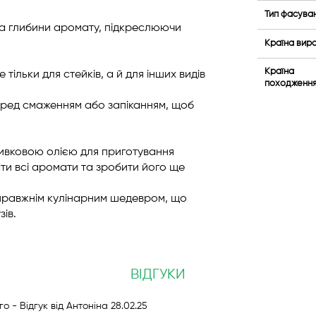
Тип фасува
та глибини аромату, підкреслюючи
Країна вир
Країна
ільки для стейків, а й для інших видів
походженн
еред смаженням або запіканням, щоб
ливковою олією для приготування
ати всі аромати та зробити його ще
правжнім кулінарним шедевром, що
зів.
ВІДГУКИ
Опубліковано
ого
- Відгук від
Антоніна
28.02.25