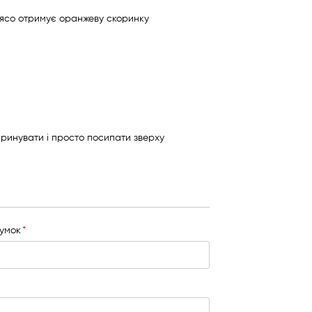
м'ясо отримує оранжеву скоринку
аринувати і просто посипати зверху
сумок