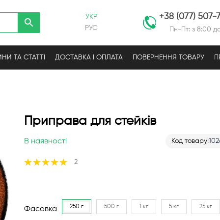
+38 (077) 507-
УКР
РУС
Пн-Пт: з 8:00 до
НИ ТА СТАТТІ
ДОСТАВКА І ОПЛАТА
ПОВЕРНЕННЯ ТОВАРУ
П
Приправа для стейків
В наявності
Код товару
102
Рейтинг:
2
100%
250 г
500 г
1 кг
5 кг
25 кг
Фасовка