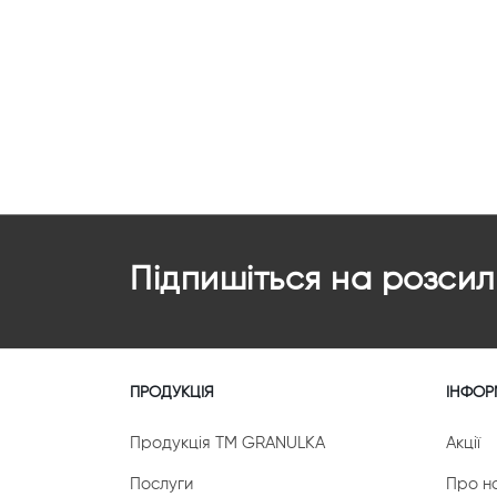
star
stars
stars
stars
stars
Підпишіться на розсил
ПРОДУКЦІЯ
ІНФОР
Продукція ТМ GRANULKA
Акції
Послуги
Про н