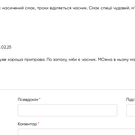
 насичений смак, трохи віділяється часник. Смак спеції чудовий, 
публіковано
8.02.25
дуже хороша приправа. По запаху, ніби є часник. МОжна в ньому м
Псевдонім
Під
Коментар