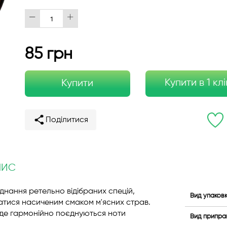
85 грн
Купити в 1 клі
Купити
Поділитися
ПИС
днання ретельно відібраних спецій,
Вид упаков
атися насиченим смаком м'ясних страв.
 де гармонійно поєднуються ноти
Вид припра