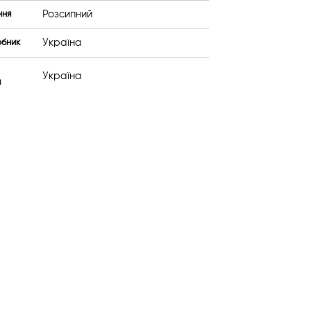
Розсипний
ння
Україна
обник
Україна
я