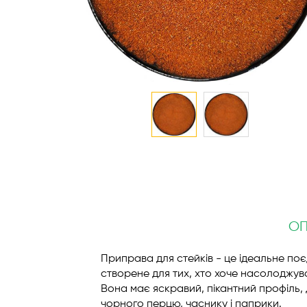
Перейти
до
початку
галереї
зображень
О
Приправа для стейків - це ідеальне поє
створене для тих, хто хоче насолоджув
Вона має яскравий, пікантний профіль,
чорного перцю, часнику і паприки.