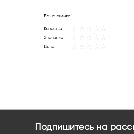
Ваша оценка
1
2
3
4
5
Качество
star
stars
stars
stars
stars
1
2
3
4
5
Значение
star
stars
stars
stars
stars
1
2
3
4
5
Цена
star
stars
stars
stars
stars
Подпишитесь на расс