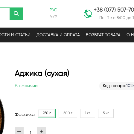
+38 (077) 507-7
РУС
УКР
Пн-Пт: с 8:00 до 
СТИ И СТАТЬИ
ДОСТАВКА И ОПЛАТА
ВОЗВРАТ ТОВАРА
О 
Аджика (сухая)
В наличии
Код товара
102
250 г
500 г
1 кг
5 кг
Фасовка