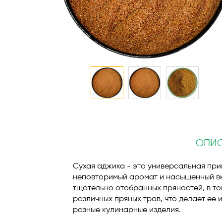
Перейти
к
началу
галереи
ОПИ
изображений
Сухая аджика - это универсальная пр
неповторимый аромат и насыщенный вку
тщательно отобранных пряностей, в то
различных пряных трав, что делает ее
разные кулинарные изделия.