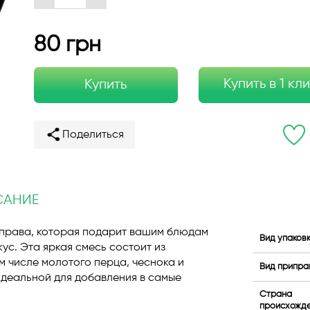
80 грн
Купить в 1 кл
Купить
Поделиться
САНИЕ
иправа, которая подарит вашим блюдам
Вид упаков
с. Эта яркая смесь состоит из
м числе молотого перца, чеснока и
Вид припра
 идеальной для добавления в самые
Страна
происхожд