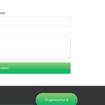
юме
ензию
Подписаться