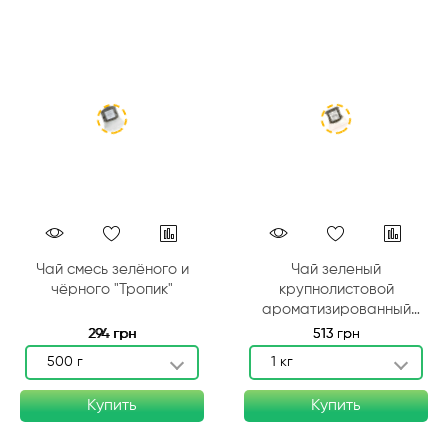
Чай смесь зелёного и
Чай зеленый
чёрного "Тропик"
крупнолистовой
ароматизированный
"Фруктовый рай"
294 грн
513 грн
500 г
1 кг
Купить
Купить