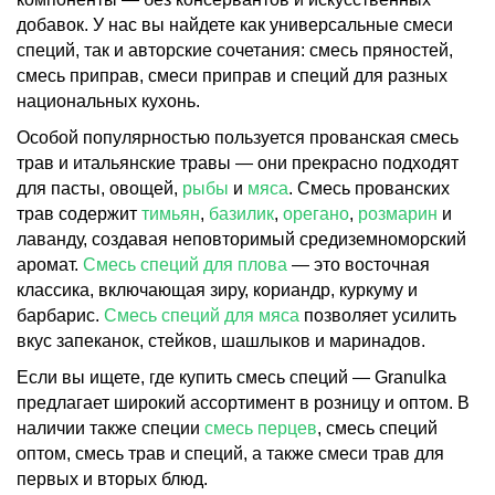
добавок. У нас вы найдете как универсальные смеси
специй, так и авторские сочетания: смесь пряностей,
смесь приправ, смеси приправ и специй для разных
национальных кухонь.
Особой популярностью пользуется прованская смесь
трав и итальянские травы — они прекрасно подходят
для пасты, овощей,
рыбы
и
мяса
. Смесь прованских
трав содержит
тимьян
,
базилик
,
орегано
,
розмарин
и
лаванду, создавая неповторимый средиземноморский
аромат.
Смесь специй для плова
— это восточная
классика, включающая зиру, кориандр, куркуму и
барбарис.
Смесь специй для мяса
позволяет усилить
вкус запеканок, стейков, шашлыков и маринадов.
Если вы ищете, где купить смесь специй — Granulka
предлагает широкий ассортимент в розницу и оптом. В
наличии также специи
смесь перцев
, смесь специй
оптом, смесь трав и специй, а также смеси трав для
первых и вторых блюд.