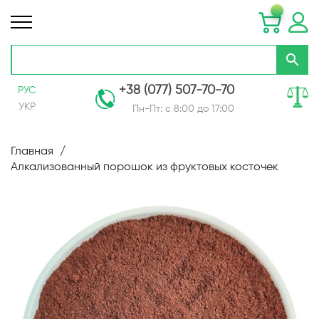
+38 (077) 507-70-70
РУС
УКР
Пн-Пт: с 8:00 до 17:00
Skip
to
Главная
Content
Алкализованный порошок из фруктовых косточек
Пропустить
и
перейти
к
галереям
изображений