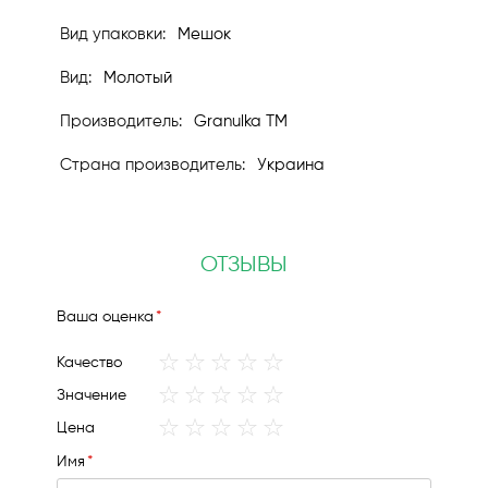
Мешок
Молотый
Granulka TM
Украина
ОТЗЫВЫ
Ваша оценка
1
2
3
4
5
Качество
star
stars
stars
stars
stars
1
2
3
4
5
Значение
star
stars
stars
stars
stars
1
2
3
4
5
Цена
star
stars
stars
stars
stars
Имя