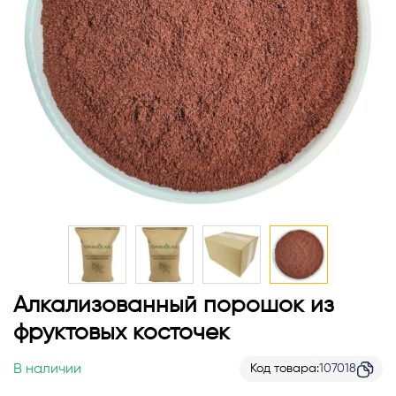
Перейти
Алкализованный порошок из
к
фруктовых косточек
началу
галереи
В наличии
Код товара
107018
изображений