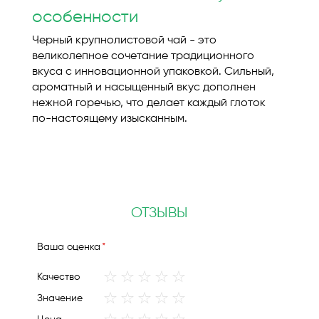
особенности
Черный крупнолистовой чай - это
великолепное сочетание традиционного
вкуса с инновационной упаковкой. Сильный,
ароматный и насыщенный вкус дополнен
нежной горечью, что делает каждый глоток
по-настоящему изысканным.
ОТЗЫВЫ
Ваша оценка
1
2
3
4
5
Качество
star
stars
stars
stars
stars
1
2
3
4
5
Значение
star
stars
stars
stars
stars
1
2
3
4
5