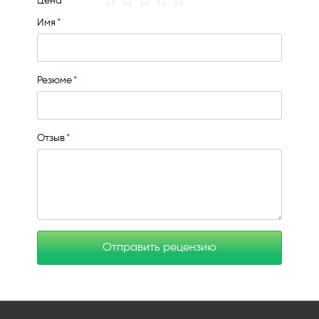
Цена
star
stars
stars
stars
stars
Имя
Резюме
Отзыв
Отправить рецензию