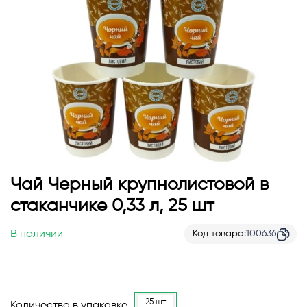
Перейти
Чай Черный крупнолистовой в
к
стаканчике 0,33 л, 25 шт
началу
галереи
В наличии
Код товара
100636
изображений
25 шт
Количество в упаковке