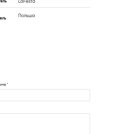
LaFesta
тель
Польша
ель
юме