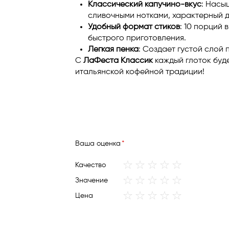
Классический капучино-вкус
: Насы
сливочными нотками, характерный д
Удобный формат стиков
: 10 порций 
быстрого приготовления.
Легкая пенка
: Создает густой слой п
С
ЛаФеста Классик
каждый глоток буд
итальянской кофейной традиции!
Ваша оценка
1
2
3
4
5
Качество
star
stars
stars
stars
stars
1
2
3
4
5
Значение
star
stars
stars
stars
stars
1
2
3
4
5
Цена
star
stars
stars
stars
stars