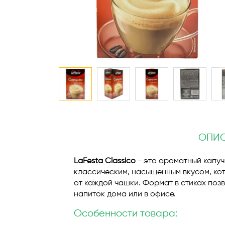
Перейти
к
началу
ОПИ
галереи
изображений
LaFesta Classico
- это ароматный капуч
классическим, насыщенным вкусом, ко
от каждой чашки. Формат в стиках поз
напиток дома или в офисе.
Особенности товара: