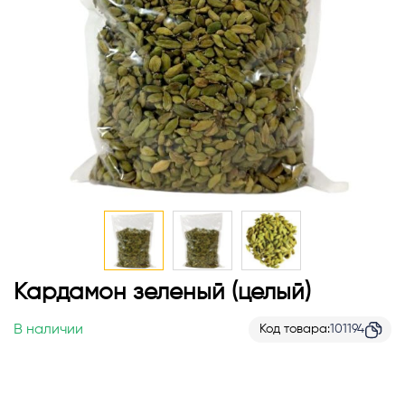
Перейти
Кардамон зеленый (целый)
к
началу
В наличии
Код товара
101194
галереи
изображений