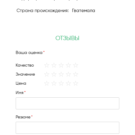
Гватемала
ОТЗЫВЫ
Ваша оценка
1
2
3
4
5
Качество
star
stars
stars
stars
stars
1
2
3
4
5
Значение
star
stars
stars
stars
stars
1
2
3
4
5
Цена
star
stars
stars
stars
stars
Имя
Резюме