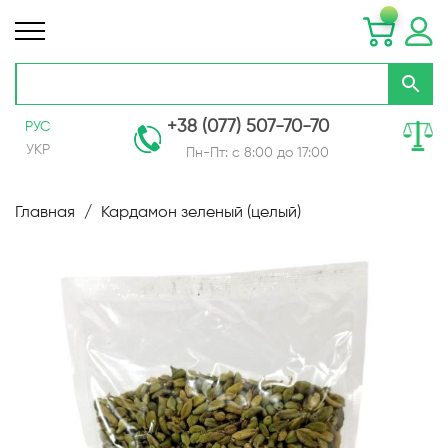
+38 (077) 507-70-70
РУС
УКР
Пн-Пт: с 8:00 до 17:00
Skip
to
Главная
Кардамон зеленый (целый)
Content
Пропустить
и
перейти
к
галереям
изображений