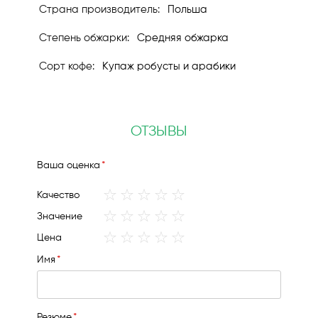
Польша
Средняя обжарка
Купаж робусты и арабики
ОТЗЫВЫ
Ваша оценка
1
2
3
4
5
Качество
star
stars
stars
stars
stars
1
2
3
4
5
Значение
star
stars
stars
stars
stars
1
2
3
4
5
Цена
star
stars
stars
stars
stars
Имя
Резюме