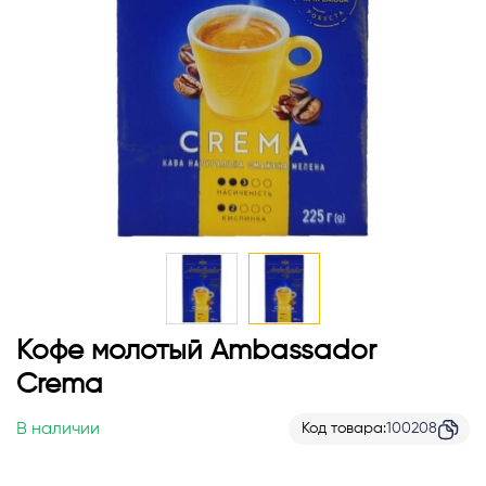
Перейти
Кофе молотый Ambassador
к
Crema
началу
галереи
В наличии
Код товара
100208
изображений