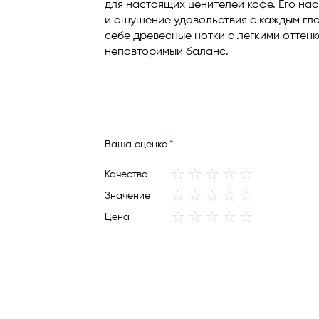
для настоящих ценителей кофе. Его н
и ощущение удовольствия с каждым глот
себе древесные нотки с легкими оттен
неповторимый баланс.
Ваша оценка
1
2
3
4
5
Качество
star
stars
stars
stars
stars
1
2
3
4
5
Значение
star
stars
stars
stars
stars
1
2
3
4
5
Цена
star
stars
stars
stars
stars