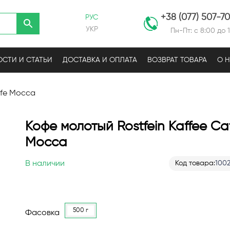
+38 (077) 507-7
РУС
УКР
Пн-Пт: с 8:00 до 
СТИ И СТАТЬИ
ДОСТАВКА И ОПЛАТА
ВОЗВРАТ ТОВАРА
О 
afe Mocca
Кофе молотый Rostfein Kaffee Ca
Mocca
В наличии
Код товара
100
500 г
Фасовка