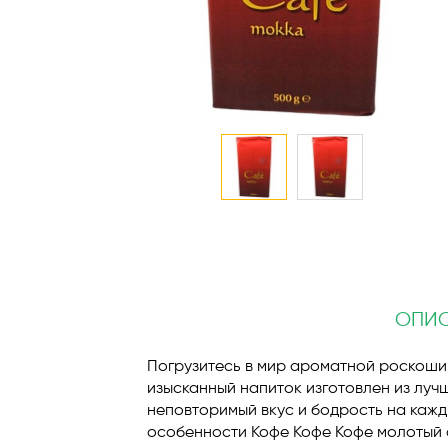
Перейти
к
началу
галереи
изображений
ОПИ
Погрузитесь в мир ароматной роскоши 
изысканный напиток изготовлен из лучш
неповторимый вкус и бодрость на кажд
особенности Кофе Кофе Кофе молотый 