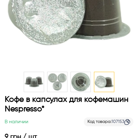
Перейти
Кофе в капсулах для кофемашин
к
Nespresso*
началу
галереи
В наличии
Код товара
107153
изображений
9 грн / шт