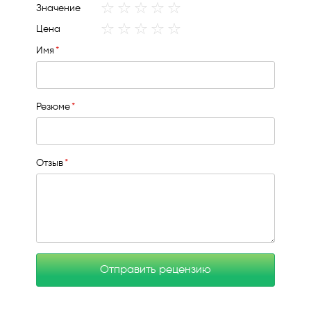
star
stars
stars
stars
stars
1
2
3
4
5
Значение
star
stars
stars
stars
stars
1
2
3
4
5
Цена
star
stars
stars
stars
stars
Имя
Резюме
Отзыв
Отправить рецензию