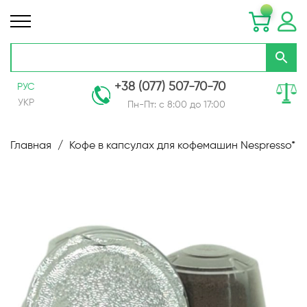
+38 (077) 507-70-70
РУС
УКР
Пн-Пт: с 8:00 до 17:00
Skip
to
Главная
Кофе в капсулах для кофемашин Nespresso*
Content
Пропустить
и
перейти
к
галереям
изображений