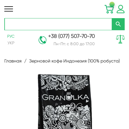
+38 (077) 507-70-70
РУС
УКР
Пн-Пт: с 8:00 до 17:00
Skip
to
Главная
Зерновой кофе Индонезия (100% робуста)
Content
Пропустить
и
перейти
к
галереям
изображений