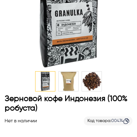
Перейти
Зерновой кофе Индонезия (100%
к
робуста)
началу
галереи
Нет в наличии
Код товара
00474
изображений