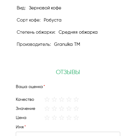
Зерновой кофе
Робуста
Средняя обжарка
Granulka TM
ОТЗЫВЫ
Ваша оценка
1
2
3
4
5
Качество
star
stars
stars
stars
stars
1
2
3
4
5
Значение
star
stars
stars
stars
stars
1
2
3
4
5
Цена
star
stars
stars
stars
stars
Имя