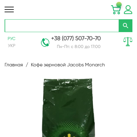
+38 (077) 507-70-70
РУС
УКР
Пн-Пт: с 8:00 до 17:00
Skip
to
Главная
Кофе зерновой Jacobs Monarch
Content
Пропустить
и
перейти
к
галереям
изображений