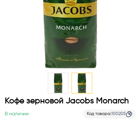
Перейти
Кофе зерновой Jacobs Monarch
к
началу
В наличии
Код товара
100205
галереи
изображений