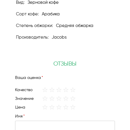
Зерновой кофе
Арабика
Средняя обжарка
Jacobs
ОТЗЫВЫ
Ваша оценка
1
2
3
4
5
Качество
star
stars
stars
stars
stars
1
2
3
4
5
Значение
star
stars
stars
stars
stars
1
2
3
4
5
Цена
star
stars
stars
stars
stars
Имя