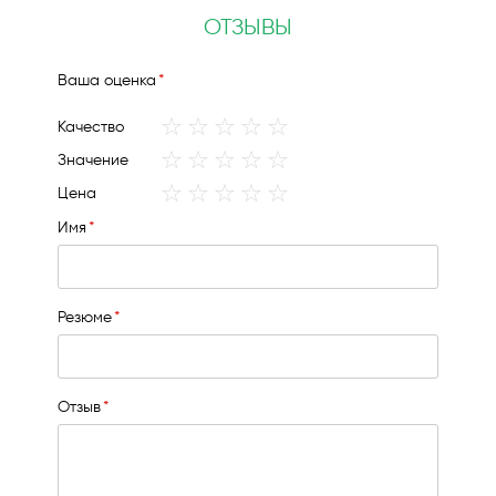
ОТЗЫВЫ
Ваша оценка
1
2
3
4
5
Качество
star
stars
stars
stars
stars
1
2
3
4
5
Значение
star
stars
stars
stars
stars
1
2
3
4
5
Цена
star
stars
stars
stars
stars
Имя
Резюме
Отзыв