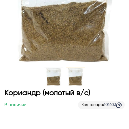
Перейти
Кориандр (молотый в/с)
к
началу
В наличии
Код товара
101603
галереи
изображений