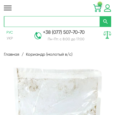
+38 (077) 507-70-70
РУС
УКР
Пн-Пт: с 8:00 до 17:00
Skip
to
Главная
Кориандр (молотый в/с)
Content
Пропустить
и
перейти
к
галереям
изображений