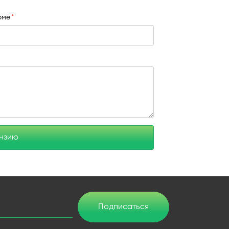
юме
ензию
Подписаться