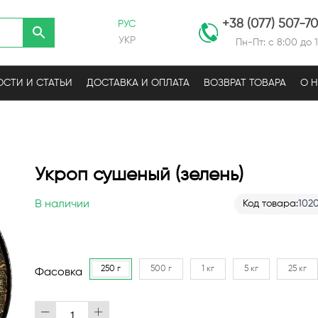
+38 (077) 507-7
РУС
УКР
Пн-Пт: с 8:00 до 
СТИ И СТАТЬИ
ДОСТАВКА И ОПЛАТА
ВОЗВРАТ ТОВАРА
О 
Укроп сушеный (зелень)
В наличии
Код товара
102
250 г
500 г
1 кг
5 кг
25 кг
Фасовка