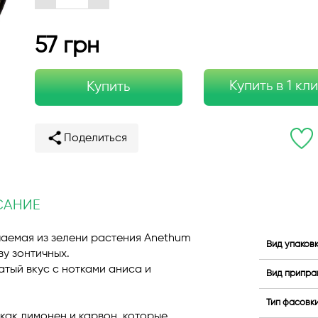
57 грн
Купить в 1 кл
Купить
Поделиться
САНИЕ
чаемая из зелени растения Anethum
Вид упаков
ву зонтичных.
тый вкус с нотками аниса и
Вид припра
Тип фасовк
как лимонен и карвон, которые