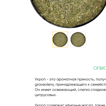
Перейти
к
началу
галереи
ОПИ
изображений
Укроп - это ароматная пряность, полу
graveolens, принадлежащего к семейст
Он имеет освежающий, слегка сладкова
цитрусовых.
Укроп содержит эфирные масла, такие 