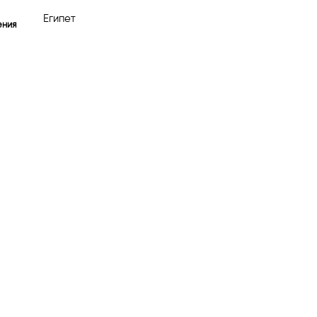
Египет
ения