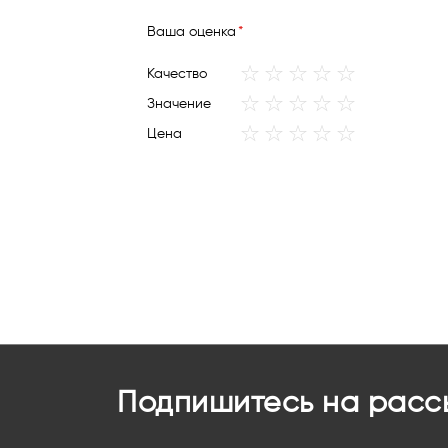
Ваша оценка
1
2
3
4
5
Качество
star
stars
stars
stars
stars
1
2
3
4
5
Значение
star
stars
stars
stars
stars
1
2
3
4
5
Цена
star
stars
stars
stars
stars
Подпишитесь на расс