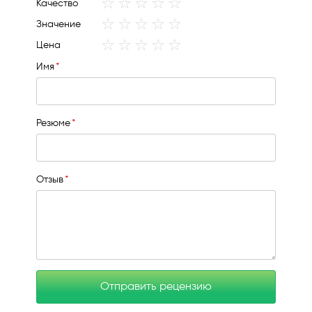
1
2
3
4
5
Качество
star
stars
stars
stars
stars
1
2
3
4
5
Значение
star
stars
stars
stars
stars
1
2
3
4
5
Цена
star
stars
stars
stars
stars
Имя
Резюме
Отзыв
Отправить рецензию