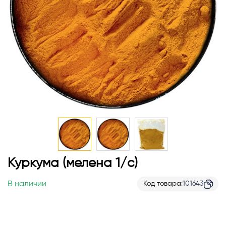
Перейти
Куркума (мелена 1/с)
к
началу
В наличии
Код товара
101643
галереи
изображений