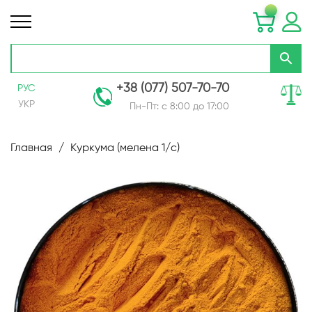
+38 (077) 507-70-70
РУС
УКР
Пн-Пт: с 8:00 до 17:00
Skip
to
Главная
Куркума (мелена 1/с)
Content
Пропустить
и
перейти
к
галереям
изображений