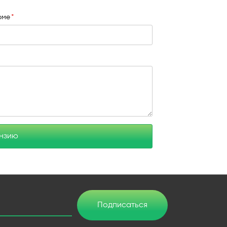
юме
ензию
Подписаться