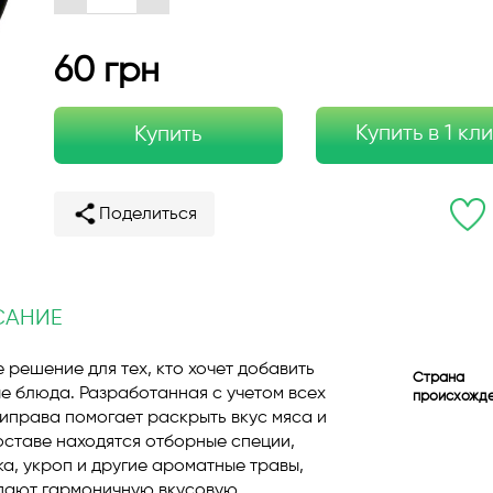
60 грн
Купить в 1 кл
Купить
Поделиться
САНИЕ
 решение для тех, кто хочет добавить
Страна
ые блюда. Разработанная с учетом всех
происхожд
иправа помогает раскрыть вкус мяса и
оставе находятся отборные специи,
ка, укроп и другие ароматные травы,
здают гармоничную вкусовую