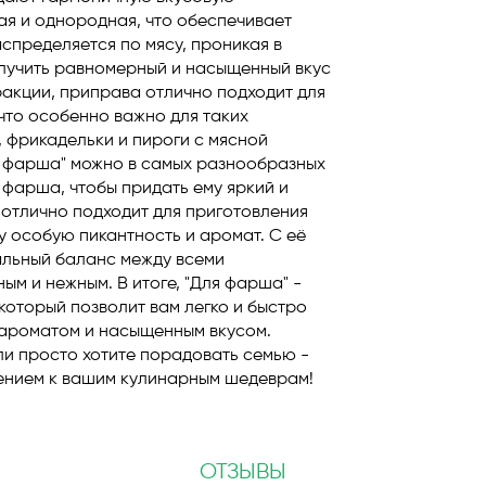
ая и однородная, что обеспечивает
спределяется по мясу, проникая в
олучить равномерный и насыщенный вкус
ракции, приправа отлично подходит для
что особенно важно для таких
, фрикадельки и пироги с мясной
я фарша" можно в самых разнообразных
 фарша, чтобы придать ему яркий и
отлично подходит для приготовления
у особую пикантность и аромат. С её
альный баланс между всеми
ым и нежным. В итоге, "Для фарша" -
который позволит вам легко и быстро
 ароматом и насыщенным вкусом.
или просто хотите порадовать семью -
ением к вашим кулинарным шедеврам!
ОТЗЫВЫ