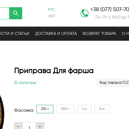
+38 (077) 507-7
РУС
УКР
Пн-Пт: с 8:00 до 
СТИ И СТАТЬИ
ДОСТАВКА И ОПЛАТА
ВОЗВРАТ ТОВАРА
О 
Приправа Для фарша
В наличии
Код товара
102
250 г
500 г
1 кг
5 кг
Фасовка