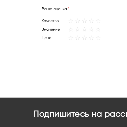
Ваша оценка
1
2
3
4
5
Качество
star
stars
stars
stars
stars
1
2
3
4
5
Значение
star
stars
stars
stars
stars
1
2
3
4
5
Цена
star
stars
stars
stars
stars
Подпишитесь на расс