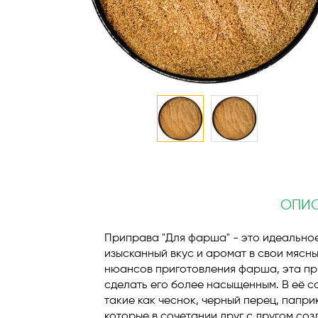
Перейти
к
началу
галереи
ОПИ
изображений
Приправа "Для фарша" - это идеальное
изысканный вкус и аромат в свои мясн
нюансов приготовления фарша, эта пр
сделать его более насыщенным. В её с
такие как чеснок, черный перец, папри
которые в сочетании друг с другом со