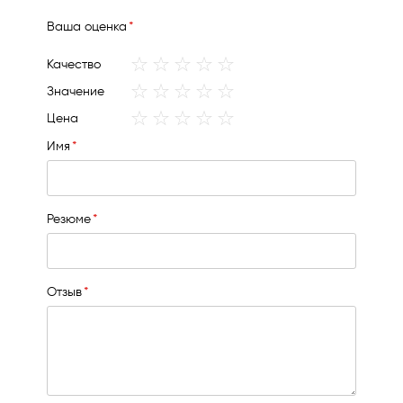
Ваша оценка
1
2
3
4
5
Качество
star
stars
stars
stars
stars
1
2
3
4
5
Значение
star
stars
stars
stars
stars
1
2
3
4
5
Цена
star
stars
stars
stars
stars
Имя
Резюме
Отзыв