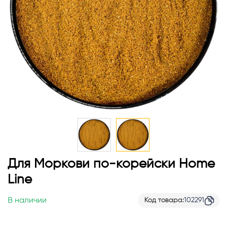
Перейти
Для Моркови по-корейски Home
к
Line
началу
галереи
В наличии
Код товара
102291
изображений