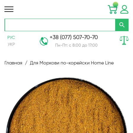
+38 (077) 507-70-70
РУС
УКР
Пн-Пт: с 8:00 до 17:00
Skip
to
Главная
Для Моркови по-корейски Home Line
Content
Пропустить
и
перейти
к
галереям
изображений