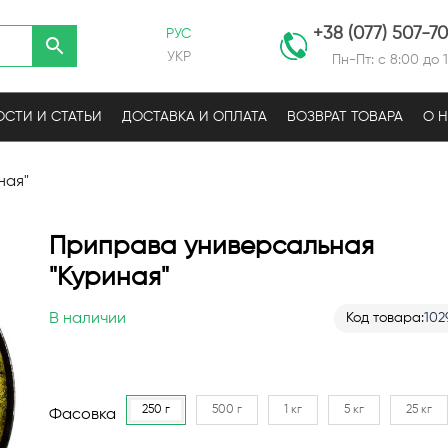
+38 (077) 507-7
РУС
УКР
Пн-Пт: с 8:00 до 
СТИ И СТАТЬИ
ДОСТАВКА И ОПЛАТА
ВОЗВРАТ ТОВАРА
О 
ная"
Приправа универсальная
"Куриная"
В наличии
Код товара
102
250 г
500 г
1 кг
5 кг
25 кг
Фасовка