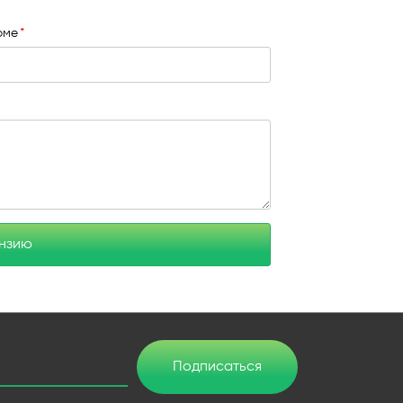
юме
ензию
Подписаться