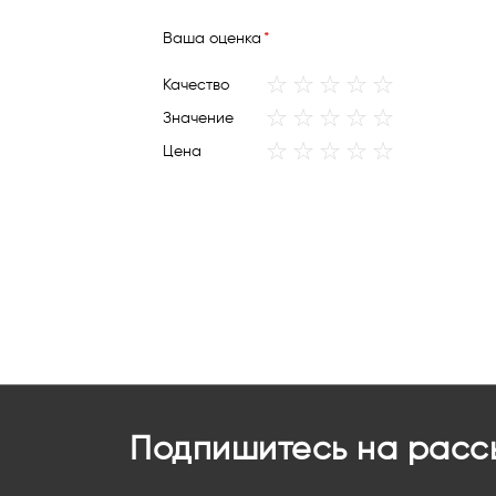
Ваша оценка
1
2
3
4
5
Качество
star
stars
stars
stars
stars
1
2
3
4
5
Значение
star
stars
stars
stars
stars
1
2
3
4
5
Цена
star
stars
stars
stars
stars
Подпишитесь на расс