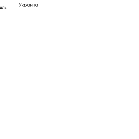
Украина
ель