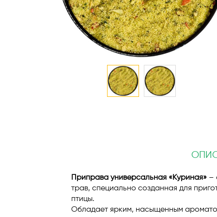
Перейти
к
началу
галереи
изображений
ОПИ
Приправа универсальная «Куриная»
– 
трав, специально созданная для приго
птицы.
Обладает ярким, насыщенным аромато