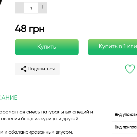
48 грн
Купить в 1 кл
Купить
Поделиться
САНИЕ
ароматная смесь натуральных специй и
Вид упаков
товления блюд из курицы и другой
Вид припра
м и сбалансированным вкусом,