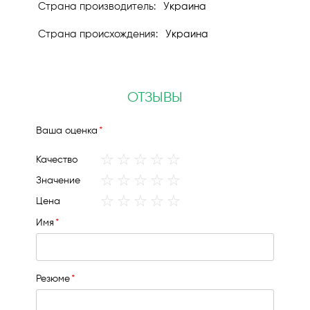
Украина
Украина
ОТЗЫВЫ
Ваша оценка
1
2
3
4
5
Качество
star
stars
stars
stars
stars
1
2
3
4
5
Значение
star
stars
stars
stars
stars
1
2
3
4
5
Цена
star
stars
stars
stars
stars
Имя
Резюме