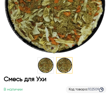
Перейти
Смесь для Ухи
к
началу
В наличии
Код товара
102509
галереи
изображений