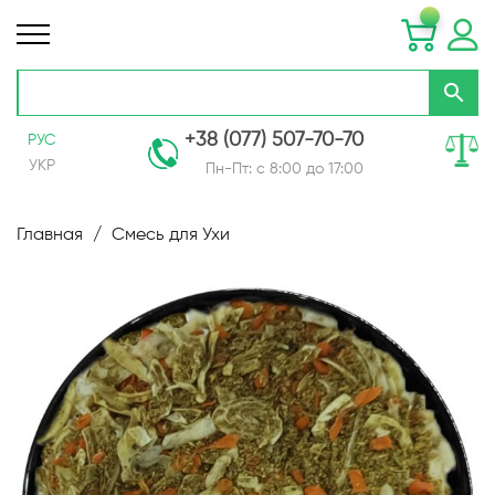
+38 (077) 507-70-70
РУС
УКР
Пн-Пт: с 8:00 до 17:00
Skip
to
Главная
Смесь для Ухи
Content
Пропустить
и
перейти
к
галереям
изображений