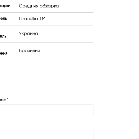
Средняя обжарка
жарки
Granulka TM
тель
Украина
ель
Бразилия
ения
юме