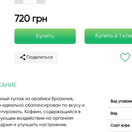
720 грн
Купить в 1 кл
Купить
Поделиться
САНИЕ
ный купаж из арабики Бразилия,
Вид упаков
н идеально сбалансирован по вкусу и
нтировать. Кофеин, содержащийся в
Вид
рующее воздействие на организм
одрым и улучшить настроение.
Сорт кофе