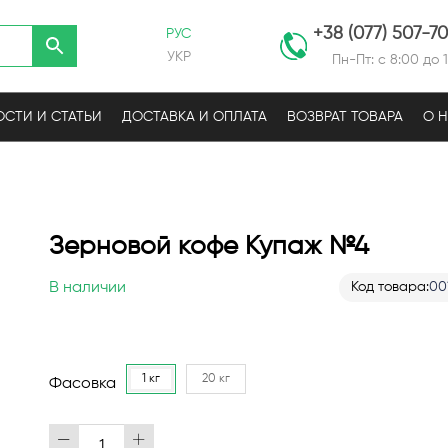
+38 (077) 507-7
РУС
УКР
Пн-Пт: с 8:00 до 
СТИ И СТАТЬИ
ДОСТАВКА И ОПЛАТА
ВОЗВРАТ ТОВАРА
О 
Зерновой кофе Купаж №4
В наличии
Код товара
00
1 кг
20 кг
Фасовка