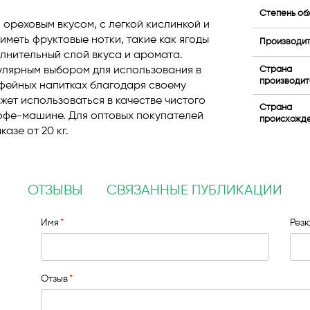
Степень об
 ореховым вкусом, с легкой кислинкой и
иметь фруктовые нотки, такие как ягоды
Производи
лнительный слой вкуса и аромата.
улярным выбором для использования в
Страна
производит
офейных напитках благодаря своему
ожет использоваться в качестве чистого
Страна
кофе-машине. Для оптовых покупателей
происхожд
азе от 20 кг.
ОТЗЫВЫ
СВЯЗАННЫЕ ПУБЛИКАЦИИ
Имя
Рез
Отзыв