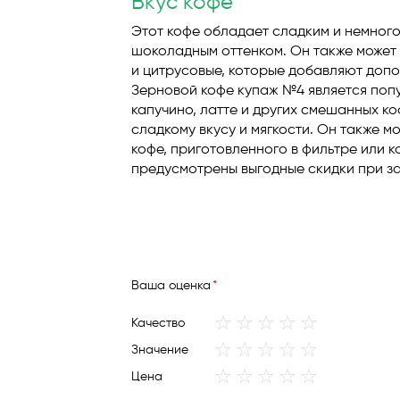
Вкус кофе
Этот кофе обладает сладким и немного
шоколадным оттенком. Он также может 
и цитрусовые, которые добавляют допо
Зерновой кофе купаж №4 является поп
капучино, латте и других смешанных к
сладкому вкусу и мягкости. Он также м
кофе, приготовленного в фильтре или 
предусмотрены выгодные скидки при зак
Ваша оценка
1
2
3
4
5
Качество
star
stars
stars
stars
stars
1
2
3
4
5
Значение
star
stars
stars
stars
stars
1
2
3
4
5
Цена
star
stars
stars
stars
stars