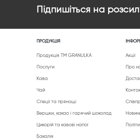
Підпишіться на розсил
ПРОДУКЦІЯ
ІНФОР
Продукція ТМ GRANULKA
Акції
Послуги
Про н
Кава
Доста
Чай
Конта
Спеції та прянощі
Співп
Вершки, какао і гарячий шоколад
Новини
Цикорій та кавові напої
Політи
Бакалія