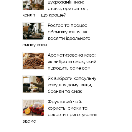
цукрозамінники:
стевія, еритритол,
ксиліт – що краще?
Ростер та процес
обсмажування: як
досягти ідеального
смаку кави
Ароматизована кава:
як вибрати смак, який
підходить саме вам
Як вибрати капсульну
каву для дому: види,
бренди та смак
Фруктовий чай:
користь, смаки та
секрети приготування
вдома