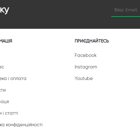
ку
МАЦІЯ
ПРИЄДНАЙТЕСЬ
Facebook
ас
Instagram
вка і оплата
Youtube
кти
раця
 і статті
ка конфіденційності