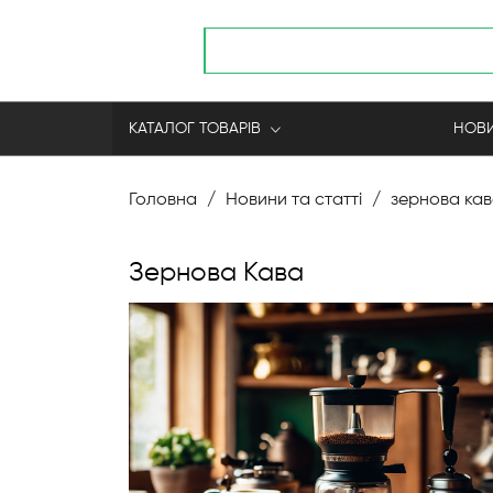
КАТАЛОГ ТОВАРІВ
НОВИ
Skip
to
Головна
Новини та статті
зернова ка
Content
Зернова Кава