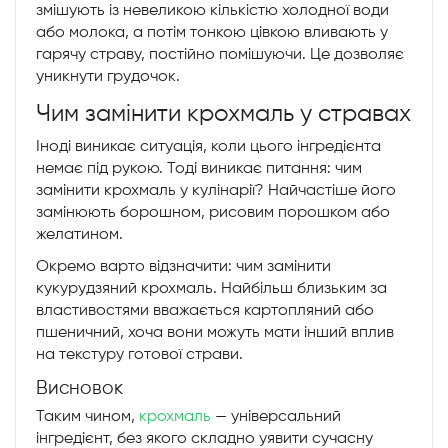
змішують із невеликою кількістю холодної води
або молока, а потім тонкою цівкою вливають у
гарячу страву, постійно помішуючи. Це дозволяє
уникнути грудочок.
Чим замінити крохмаль у стравах
Іноді виникає ситуація, коли цього інгредієнта
немає під рукою. Тоді виникає питання: чим
замінити крохмаль у кулінарії? Найчастіше його
замінюють борошном, рисовим порошком або
желатином.
Окремо варто відзначити: чим замінити
кукурудзяний крохмаль. Найбільш близьким за
властивостями вважається картопляний або
пшеничний, хоча вони можуть мати інший вплив
на текстуру готової страви.
Висновок
Таким чином,
крохмаль
— універсальний
інгредієнт, без якого складно уявити сучасну